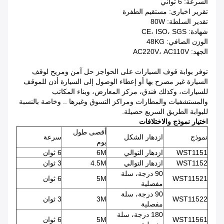
السرعة: 6 ثواني
تقرير اخبارى: مستقيم الطفرة
تقدير السلطة: 80W
شهادة: CE، ISO، SGS
الوزن الصافي: 48KG
الجهد: AC220V، AC110V
توفر بوابة
قوف السيارات على
الحواجز حل آمن ومريح لوقف
السيارة غير مصرح بها أو إعطاء الوصول إلى السيارة أذن للموقف
للسيارات، وكذلك فندق، مركز المعارض، وبناء المكاتب
والمستشفيات والمطارات ومراكز التسوق وغيرها .. وخاصة بالنسبة
للبوابة الطريق السريع حصيلة.
اختيار نموذج والاختلافات
أقصى طول
نموذج
ازدهار الشكل
سرعة
بوم
WST1151
ازدهار التوالي
6M
6 ثوان
WST1152
ازدهار التوالي
4.5M
3 ثوان
90 درجة، سلة
WST11521
5M
6 ثوان
مفصلية
90 درجة، سلة
WST11522
3M
3 ثوان
مفصلية
180 درجة، سلة
WST11561
5M
6 ثوان