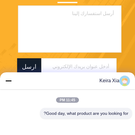
ارسل
Keira Xia
11:45 PM
Good day, what product are you looking for?
Shenzhen Wonsun Machinery & Electrical
Technology Co. Ltd