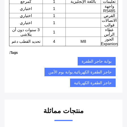
تعليمات
باللغة الإنجليزية
1
كمرجع
واجهة
1
اختياري
RS485
القرص
1
اختياري
الاتصالات
1
اختياري
قوالب
غطاء
3 سنوات دون أن
1
الرأس
يتلاشى
الجوز
M8
4
تحديد القطب دعم
Expanion
Tags:
بوابة حاجز الطفرة
حاجز الطفرة الكهربائية,بوابة بوم الأمن
حاجز الطفرة الكهربائية
منتجات مماثلة