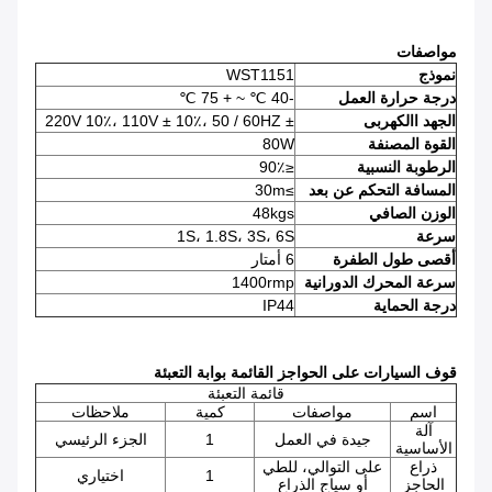
مواصفات
نموذج
WST1151
درجة حرارة العمل
-40 ℃ ~ + 75 ℃
الجهد االكهربى
± 220V 10٪، 110V ± 10٪، 50 / 60HZ
القوة المصنفة
80W
الرطوبة النسبية
≤90٪
المسافة التحكم عن بعد
≥30m
الوزن الصافي
48kgs
سرعة
1S، 1.8S، 3S، 6S
أقصى طول الطفرة
6 أمتار
سرعة المحرك الدورانية
1400rmp
درجة الحماية
IP44
قوف السيارات على الحواجز القائمة بوابة التعبئة
قائمة التعبئة
اسم
مواصفات
كمية
ملاحظات
آلة
جيدة في العمل
1
الجزء الرئيسي
الأساسية
ذراع
على التوالي، للطي
1
اختياري
الحاجز
أو سياج الذراع