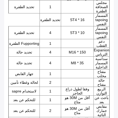
مجلس
الصحافة
1
تحديد الطفرة
الطفرة
المسمار
tapoing
ST4 * 16
تحديد الطفرة
النفس
المسمار
tapoing
ST3 * 10
4
تحديد الطفرة
النفس
دعم
1
Fupporting الطفرة
القطب
Expanion
M16 * 150
4
تحديد حالة
الترباس
سداسية
المسمار
M8 * 35
4
تحديد حالة
الداخلية
مفتاح
1
جهاز القابض
مخلب
حالة
2
لحالة وغطاء تأمين
مفتاح
الربيع
وفقا لطول ذراع
1
لاستخدام sapre
التوازن
الحاجز
باعث عن
أقل من 30M هو
1
للتحكم عن بعد
بعد
متاح
مقابض
أقل من 30M هو
جمارك
2
للتحكم عن بعد
متاح
النائية