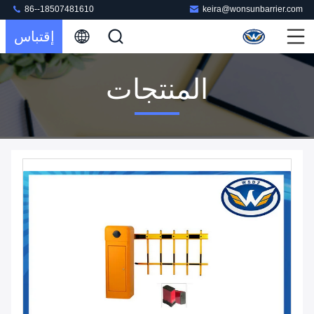
86--18507481610
keira@wonsunbarrier.com
إقتباس
المنتجات