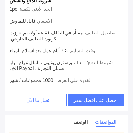
شروط الدفع والشحن
الحد الأدنى لكمية:
1pc
الأسعار:
قابل للتفاوض
تفاصيل التغليف:
معبأة في التفاف فقاعة أولا، ثم عززت
كرتون للتغليف الخارجي.
وقت التسليم:
3-7 أيام عمل بعد استلام المبلغ
شروط الدفع:
T / T ، ويسترن يونيون ، المال غرام ، بابا
ضمان التجارة ، Paypal الخ ،
القدرة على العرض:
1000 مجموعات / شهر
احصل على أفضل سعر
اتصل بنا الآن
المواصفات
الوصف