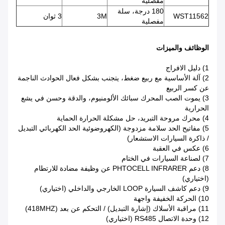
مفصلية
180 درجة، سلة
WST11562
3M
3 ثوان
مفصلية
الوظائف والميزات
1) دليل الافراج
2) آلة الأساسية مع ربيع ضغط، يتجنب بشكل فعال الحوادث الناجمة
عن كسر الربيع
3) يموت الصب المحرك سبائك الألومنيوم، والدقة وحسن في يشع
الحرارية
4) محرك مروحة التبريد، حل مشكلة الحرارة الحماية
5) مفاتيح الحد سلامة مزدوجة (الكهروضوئية الحد الكهربائي التبديل
/ ذاكرة السيارات الاستشعار)
6) عكس في العقبة
7) لصناعة السيارات في الختام
8) دعم PHTOCELL INFRARER عن وظيفة مضادة للارتطام
(اختياري)
9) دعم كاشف السيارة LOOP الخارجي والداخلي (اختياري)
10) الحركة الخفيفة واجهة
11) مراقبة الأسلاك (إشارة التبديل) / التحكم عن بعد (418MHZ)
12) وحدة الاتصال RS485 (اختياري)