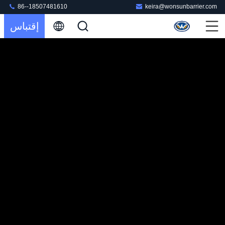
86--18507481610
keira@wonsunbarrier.com
إقتباس