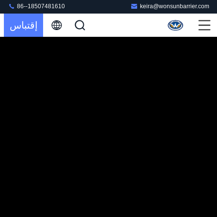
86--18507481610
keira@wonsunbarrier.com
إقتباس