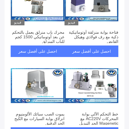
فيديو
فيديو
فتاحة بوابة منزلقة أوتوماتيكية
محرك باب منزلق يعمل بالتحكم
ذكية مع رف فولاذي وهيكل
عن بعد أوتوماتيكي 1500 كجم
القابض
للباب المنزلق
احصل على أفضل سعر
احصل على أفضل سعر
خط التحكم الآلي بوابة
يموت الصب سبائك الألومنيوم
المحركات AC220V مع
انزلاق بوابة السيارات مع الكبح
Magenetic الحد التبديل
الحد الدقيق