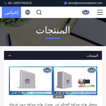
86--18507481610
keira@wonsunbarrier.com
إقتباس
المنتجات
المنتجات
فيديو
مشغل بوابة منزلقة للتحكم عن
محرك بوابة منزلقة بدون فرشاة