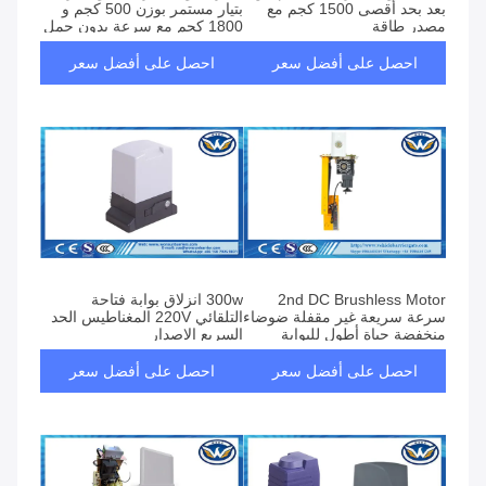
بعد بحد أقصى 1500 كجم مع
بتيار مستمر بوزن 500 كجم و
مصدر طاقة
1800 كجم مع سرعة بدون حمل
AC220V/110V±10% وتقنية DC
تبلغ 1850 دورة في الدقيقة
بدون فرشاة
وعزم دوران 55 نيوتن متر
احصل على أفضل سعر
احصل على أفضل سعر
2nd DC Brushless Motor
300w انزلاق بوابة فتاحة
سرعة سريعة غير مقفلة ضوضاء
التلقائي 220V المغناطيس الحد
منخفضة حياة أطول للبوابة
السريع الإصدار
المنزلقة بوابة الحاجز التلقائي
احصل على أفضل سعر
احصل على أفضل سعر