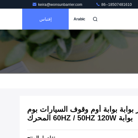
keira@wonsunbarrier.com
86--18507481610
إقتباس
Arabic
بوابة بوابة أوم وقوف السيارات بوم
بوابة 60HZ / 50HZ 120W المحرك
تفاصيل المنتج