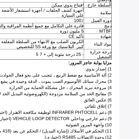
السلطة خارج
افتتاح يدوي ممكن
أجهزة كشف الحلقات / أجهزة استشعار الأشعة تح
سلامة
على السيارة.
دورة العمل
100٪
دمج
قادرة على التكامل مع جميع أنظمة المراقبة وا
MTBF
5 مليون دورة
شهادة
تأكيد CE
مواد البناء
كبير. البلاستيك مع ورقة SS للتخصيص.
درجة حرارة
- 25 درجة مئوية إلى + 7 5
التشغيل
مزايا بوابة حاجز المرور:
1) إصدار يدوي
2) آلة الأساسية مع ضغط الربيع ، تتجنب على نحو فعال الحوادث الناجمة عن كسر الربيع
3) محرك سبائك الألومنيوم الصب يموت ، الدقة وجيدة في يشع حراري
4) مروحة تبريد المحرك ، حل مشكلة الحماية من الحرارة
5) مفاتيح الحد من السلامة مزدوجة (الكهروضوئية التبديل الحد / استشعار الذاكرة المحرك)
6) عكس العائق
7) إغلاق تلقائي
8) دعم INFRARER PHTOCELL لوظيفة مكافحة الاهتزاز (اختياري)
9) دعم خارجي وداخلي VEHICLE LOOP DETECTOR (اختياري)
10) واجهة المرور الضوئية
11) التحكم في الأسلاك (إشارة التبديل) / التحكم عن بعد (418 ميجا هرتز)
12) وحدة الاتصالات RS485 (اختياري)