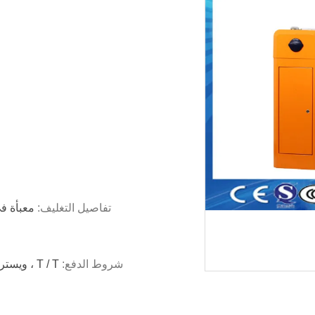
تفاصيل التغليف:
معبأة ف
شروط الدفع:
T / T ، ويسترن يونيون ، المال غرام ، بابا ضمان التجارة ، Paypal الخ ،