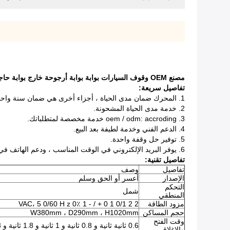
مصنع OEM وقوف السيارات بوابة بوابة أرجوحة خارج بوابة حاجز بوابة
تفاصيل سريعة:
1. المحرك ضمان مدى الحياة ، أجزاء أخرى هي ضمان سنة واحدة.
2. خدمة مدى الحياة المشحونة.
3. oem / odm: accroding خدمة مخصصة لمتطلباتك.
4. الدعم الفني وخدمة لطيفة بعد البيع.
5. توفير حل وقفة واحدة.
6. يوفر البريد الإلكتروني في الوقت المناسب ، ودعم الهاتف في الموقع.
تفاصيل تقنية:
تفاصيل
وصف
الإصدار
أعسر أو الحق وسلم
التحكم
شمل
المنطقي
مزود الطاقة
2 2 0/1 1 0 + / - 1 0٪ VAC، 5 0/60 H z
حجم المساكن
W380mm ، D290mm ، H1020mm
وقت الفتح
0.6 ثانية ثانية و 0.8 ثانية و 1 ثانية و 1.8 ثانية و 3 ثوان و 6 ثوانٍ.
والإغلاق