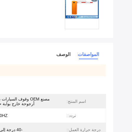
المواصفات
الوصف
مصنع OEM وقوف السيارات
اسم المنتج:
أرجوحة خارج بوابة ح
تردد::
50HZ
درجة حرارة العمل::
-40 درجة إلى 75 درجة