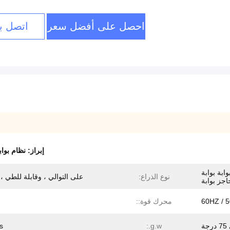
احصل على أفضل سعر
اتصل بن
إبراز:
نظام بواب
 بوابة بوابة
نوع الذراع:
على التوالي ، وقابلة للطي ،
اجز بوابة
60HZ / 
محرك قوة::
s
g.w.: