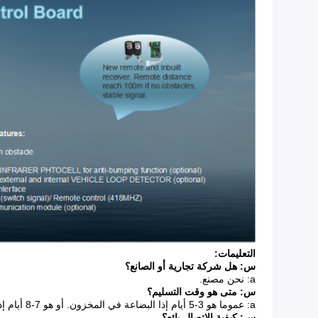
التعليمات:
س: هل شركة تجارية أو الصانع؟
a: نحن مصنع.
س: متى هو وقت التسليم؟
a: عموما هو 3-5 أيام إذا البضاعة في المخزون.
أو هو 7-8 أيام إذا البضاعة ليست في المخزون، فمن وفقا لكمية.
س: كيفية الاتصال بائع؟