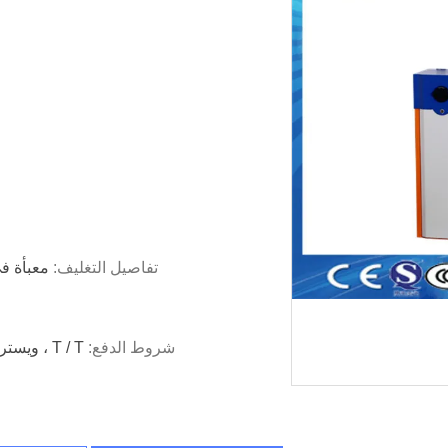
تفاصيل التغليف:
معبأة ف
شروط الدفع:
T / T ، ويسترن يونيون ، المال غرام ، بابا ضمان التجارة ، Paypal الخ ،