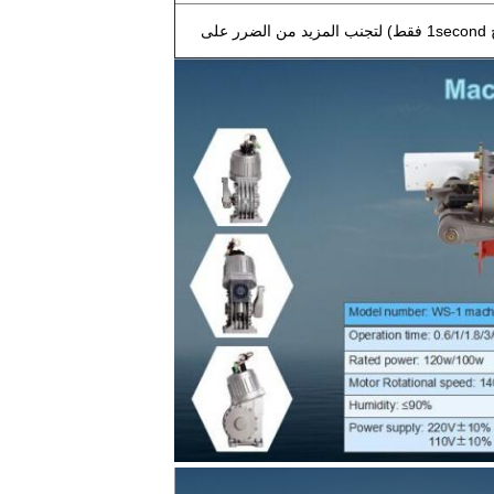
الذراع سوينغ خارج عندما ضرب مباشرة من قبل السيارة (نموذج 1second فقط) لتجنب المزيد من الضرر على