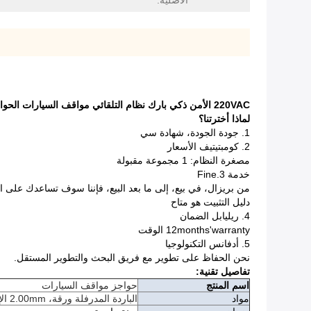
الأصلية:
220VAC الأمن ذكي بارك نظام التلقائي مواقف السيارات الحواجز
لماذا أخترتنا؟
1. جودة الجودة، شهادة سي
2. كومبتيتيف الأسعار
مصغرة النظام: 1 مجموعة مقبولة
خدمة 3.Fine
من بريزال، في بيع، إلى ما بعد البيع، فإننا سوف تساعدك على اخ
دليل التثبيت هو متاح
4. ريليابل الضمان
12months'warranty الوقت
5. أدفانس التكنولوجيا
نحن الحفاظ على تطوير مع فريق البحث والتطوير المستقل.
تفاصيل تقنية:
اسم المنتج
حواجز مواقف السيارات
مواد
الباردة المدرفلة ورقة، 2.00mm الإسكان