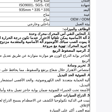
ضمان
سنة واحدة
شهادة
ISO9001، SGS، CE
البعد
335 * 335 * 935mm
عينة
متاح
OEM / ODM
متاح
بيئة العمل
داخلي وخارجي
الوظائف والميزات:
1. النحاس النقي أس المحرك-محرك وحدة
2 آلة الأساسية يمكن تلقائيا الاحترار عندما تكون درجة الحرارة الخارجية أقل من 0
3 يموت الصب سبائك الألومنيوم آلة الأساسية والمتقدمة مزدوج المرحلة قيادة المحرك، حل مشكلة كتلة تصل
4 تبريد المحرك: تهوية مع مروحة
2. الرصيد المضغوط الربيع
الحاجز بوابة الذراع الوزن هو موازنة متوازنة عن طريق تعديل 
الربيع
3. تحرير وسادة
امتصاص الاهتزاز خلال شعاع يرتفع والسقوط، مما يحافظ على حا
4. الضوئية الحد التبديل
آلية الحماية متعددة: الحد الكهروضوئية، والحد الأقصى استشع
التبديل،
الأشعة تحت الحمراء الضوئية ضمان بوابة حاجز تعمل بدقة وأما
5. الذراع السيارات عكس
بنيت في الذكية تكنولوجيا الكشف عن الاصطدام يسمح الذراع ل
الإغلاق.
منع الضرر أكثر على السيارة