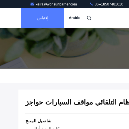
keira@wonsunbarrier.com
86--18507481610
إقتباس
Arabic
تفاصيل المنتج
مكان المنشأ:
الصين