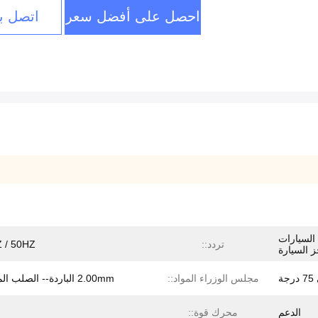
احصل على أفضل سعر
اتصل بن
السيارات
تردد::
 / 50HZ
ز السيارة
مجلس الوزراء المواد::
2.00mm الباردة-- الصلب المطلي
الدعم
محرك قوة::