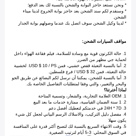
* ونحن نستعد حاجز البوابة والشحن بالنسبة لك بعد الدفع؛
* وسنقدم لكم سند الشحن بعد حاجز بوابة الخروج لدينا ميناء
الشحن.
* لدينا وكيل الشحن سوف اتصل بك عندما وصولهم بوابة الجدار
مواقف السيارات الشحن:
1. حالة الكرتون قوية مع وسادة للسلامة، فيلم فقاعة الهواء داخل
لحماية جي مظهر من الضرر.
2. أما بالنسبة التعبئة قفص خشبي، فمن USD $ 10 / PS.
لخشبية
حالة التعبئة، فمن USD $ 32 / فرع فلسطين.
3. أما بالنسبة للشحن، يمكننا أن نرسل لكم البضائع عن طريق الجو
والبحر والتعبير، والتي وفقا لمتطلبات التفاصيل الخاصة بك.
لماذا أخترتنا؟
1. OEM العلامة التجارية، والشعار، وتسمية المتاحة
2. 1 سنة الضمان القياسية، ممتازة خدمات ما بعد البيع
3. 24H * 7D في خدمتكم لتعطيك أفضل دعم
4. مفصل دليل التركيب، والاسلاك الرسم البياني لجعل كل شيء
يكون سهلا
5. وقت الانتهاء السريع بالنسبة لك لتصبح أكثر قدرة على المنافسة
في السوق المحلي: 3-5 أيام لترتيب الصغيرة.