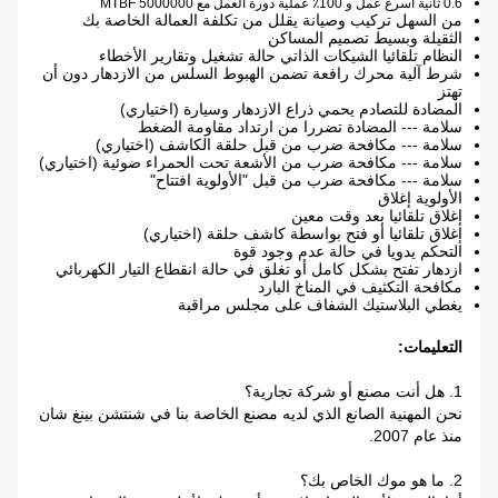
0.6 ثانية أسرع
عمل و 100٪ عملية دورة العمل مع 5000000 MTBF
من السهل تركيب وصيانة يقلل من تكلفة العمالة الخاصة بك
الثقيلة وبسيط تصميم المساكن
النظام تلقائيا الشيكات الذاتي حالة تشغيل وتقارير الأخطاء
شرط آلية محرك رافعة تضمن الهبوط السلس من الازدهار دون أن
تهتز
المضادة للتصادم يحمي ذراع الازدهار وسيارة (اختياري)
سلامة --- المضادة تضررا من ارتداد مقاومة الضغط
سلامة --- مكافحة ضرب من قبل حلقة الكاشف (اختياري)
سلامة --- مكافحة ضرب من الأشعة تحت الحمراء ضوئية (اختياري)
سلامة --- مكافحة ضرب من قبل "الأولوية افتتاح"
الأولوية إغلاق
إغلاق تلقائيا بعد وقت معين
إغلاق تلقائيا أو فتح بواسطة كاشف حلقة (اختياري)
التحكم يدويا في حالة عدم وجود قوة
ازدهار تفتح بشكل كامل أو تغلق في حالة انقطاع التيار الكهربائي
مكافحة التكثيف في المناخ البارد
يغطي البلاستيك الشفاف على مجلس مراقبة
التعليمات:
1. هل أنت مصنع أو شركة تجارية؟
نحن المهنية الصانع الذي لديه مصنع الخاصة بنا في شنتشن بينغ شان
منذ عام 2007.
2. ما هو موك الخاص بك؟