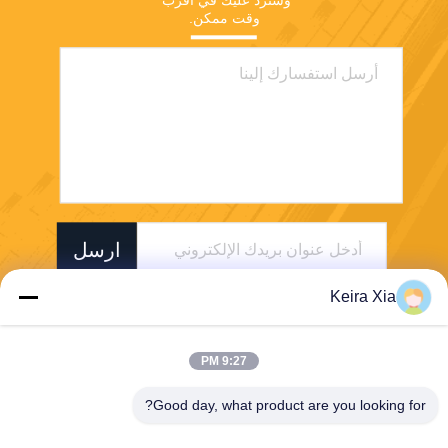
وقت ممكن.
ارسل
Keira Xia
9:27 PM
Good day, what product are you looking for?
Shenzhen Wonsun Machinery & Electrical
Technology Co. Ltd