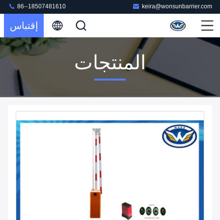
86--18507481610
keira@wonsunbarrier.com
إقتباس
المنتجات