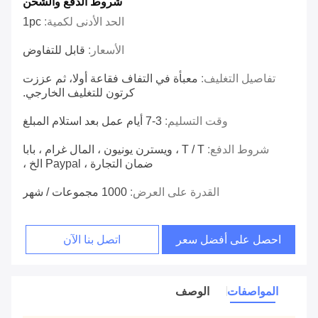
شروط الدفع والشحن
الحد الأدنى لكمية:
1pc
الأسعار:
قابل للتفاوض
تفاصيل التغليف:
معبأة في التفاف فقاعة أولا، ثم عززت
كرتون للتغليف الخارجي.
وقت التسليم:
3-7 أيام عمل بعد استلام المبلغ
شروط الدفع:
T / T ، ويسترن يونيون ، المال غرام ، بابا
ضمان التجارة ، Paypal الخ ،
القدرة على العرض:
1000 مجموعات / شهر
احصل على أفضل سعر
اتصل بنا الآن
المواصفات
الوصف