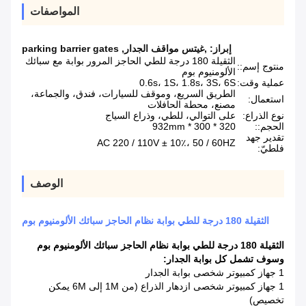
المواصفات
إبراز:
,غيتس مواقف الجدار
,
parking barrier gates
الثقيلة 180 درجة للطي الحاجز المرور بوابة مع سبائك
منتوج إسم::
الألومنيوم بوم
عملية وقت:
0.6s، 1S، 1.8s، 3S، 6S
الطريق السريع، وموقف للسيارات، فندق، والجماعة،
استعمال:
مصنع، محطة الحافلات
نوع الذراع:
على التوالي، للطي، وذراع السياج
الحجم::
320 * 300 * 932mm
تقدير جهد
AC 220 / 110V ± 10٪، 50 / 60HZ
فلطيّ:
الوصف
الثقيلة 180 درجة للطي بوابة نظام الحاجز سبائك الألومنيوم بوم
الثقيلة 180 درجة للطي بوابة نظام الحاجز سبائك الألومنيوم بوم
وسوف تشمل كل بوابة الجدار:
1 جهاز كمبيوتر شخصى بوابة الجدار
1 جهاز كمبيوتر شخصى ازدهار الذراع (من 1M إلى 6M يمكن
تخصيص)