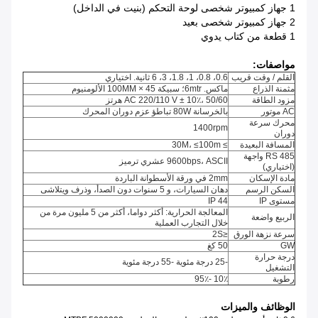
1 جهاز كمبيوتر شخصى لوحة التحكم (بنيت في الداخل)
2 جهاز كمبيوتر شخصى بعيد
1 قطعة من كتاب يدوي
مواصفات:
القلم / وقت قريب
0.6، 0.8، 1، 1.8، 3، 6 ثانية.
اختياري
مثمنة الذراع
ماكس.
6mtr؛
سبيكة 45 × 100MM الألومنيوم
مزود الطاقة
50/60
V ± 10٪،
220/110
AC
هرتز
AC موتور
بالخرسانة 80W تباطؤ عزم دوران المحرك
محرك سرعة
1400rpm
دوران
المسافة البعيدة
≥ 30M، ≤100m
RS 485 واجهة
9600bps، ASCII عشري ترميز
(اختياري)
مادة الإسكان
2mm في ورقة الأسطوانة الباردة
السكن الرسم
دهان السيارات، و 5 سنوات دون الصدأ، وذرف ويتلاشى
مستوى IP
IP 44
المعالجة الحرارية: أكثر دواما، أكثر من 5 مليون مرة من
الربيع واضعة
خلال التجارب العملية
سرعة نزهة الورق
≤2S
GW
50 كغ
درجة حرارة
-25 درجة مئوية -55 درجة مئوية
التشغيل
رطوبة
10٪ -95٪
الوظائف والميزات