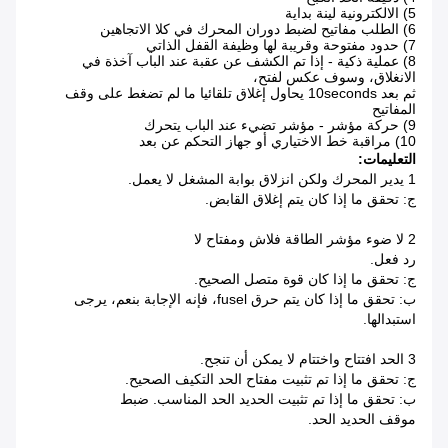
5) الالكترونية لينة بداية
6) الطلب مفاتيح لضبط دوران المحرك في كلا الاتجاهين
7) حدود مفتوحة وقريبة لها وظيفة القفل الذاتي
8) عملية ذكية - إذا تم الكشف عن عقبة عند الباب آخذة في
الانغلاق، وسوف عكس لفتح،
ثم بعد 10seconds يحاول إغلاق تلقائيا ما لم تضغط على وقف
المفاتيح
9) حركة مؤشر - مؤشر تضيء عند الباب يتحرك
10) مراقبة خط الاختياري أو جهاز التحكم عن بعد
التعليمات:
1 يدير المحرك ولكن انزلاق بوابة المشغل لا يعمل.
ج: تحقق ما إذا كان يتم إغلاق القابض.
2
لا ضوء مؤشر الطاقة فلاش ومفتاح لا
رد فعل.
ج: تحقق ما إذا كان قوة متصل الصحيح.
ب: تحقق ما إذا كان يتم حرق fusel، فإنه الإجابة بنعم، يرجى
استبدالها.
3 الحد افتتاح واختتام لا يمكن أن تنجح.
ج: تحقق ما إذا تم تثبيت مفتاح الحد التكيف الصحيح.
ب: تحقق ما إذا تم تثبيت الحديد الحد المناسب. ضبط
موقف الحديد الحد.