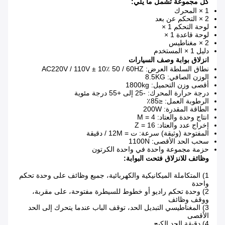
كل مجموعة تشمل ما يلي:
1 × المحرك
2 × التحكم عن بعد
لوحة التحكم 1 ×
لوحة قاعدة 1 ×
2 × مغناطيس
دليل 1 × المستخدم
انزلاق بوابة وصف السيارات
نطاق السلطة العرض: AC220V / 110V ± 10٪ 50 / 60HZ
الوزن الصافي: 8.5KG
أقصى وزن التحميل: 1800kg
درجة حرارة المحرك: -25 إلى +55 درجة مئوية
الرطوبة العمل: ≤85٪
الطاقة المقدرة: 200W
انتاج وحدة والعتاد: M = 4
إخراج عدد والعتاد: Z = 16
المفتوحة (وثيقة) سرعة: ت = 12M / دقيقة
سحب الحد الأقصى: 1100N
حزمة مجموعة واحدة في واحدة الكرتون
وظائف للانزلاق فتحت البوابة:
1) المتكاملة الميكانيكية والكهربائية، جميع وظائف على وحدة تحكم
واحدة
2) وحدة تحكم راديو أو خطوط للسيطرة مفتوحة، على مقربة،
ووقف وظائف
3) المغناطيسي التبديل الحد، توقف الباب عندما يتحرك إلى الحد
الأقصى
4) دقيقة الحد الكبح