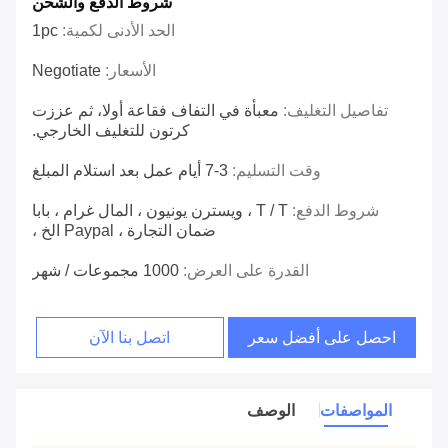
شروط الدفع والشحن
الحد الأدنى لكمية:
1pc
الأسعار:
Negotiate
تفاصيل التغليف:
معبأة في التفاف فقاعة أولا، ثم عززت
كرتون للتغليف الخارجي.
وقت التسليم:
3-7 أيام عمل بعد استلام المبلغ
شروط الدفع:
T / T ، ويسترن يونيون ، المال غرام ، بابا
ضمان التجارة ، Paypal الخ ،
القدرة على العرض:
1000 مجموعات / شهر
احصل على أفضل سعر
اتصل بنا الآن
المواصفات
الوصف