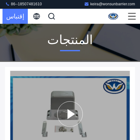
86--18507481610
keira@wonsunbarrier.com
إقتباس
المنتجات