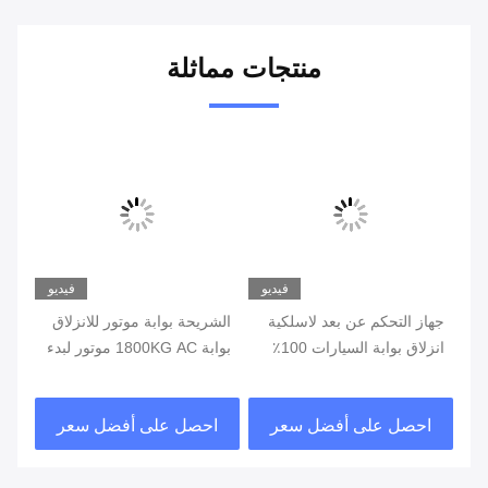
منتجات مماثلة
يو
فيديو
فيديو
جهاز التحكم عن بعد لاسلكية
الشريحة بوابة موتور للانزلاق
محر
انزلاق بوابة السيارات 100٪
بوابة 1800KG AC موتور لبدء
واجب دورة للسيارات
التشغيل الإلكتروني
احصل على أفضل سعر
احصل على أفضل سعر
ا
نيو