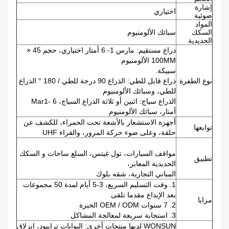
إشارة
اختياري
ضوئية
المواد
السكك
سبائك الألومنيوم
الحديدية
ذراع مستقيم: مارس 1- 6 أمتار اختياري، حجم 45 ×
100MM الألومنيوم
سبيكة.
نوع الطفرة
ذراع قابل للطي: الذراع 90 درجة للطي / 180 ° الذراع
للطي، وسبائك الألومنيوم
الذراع سياج: اثنين أو ثلاثة الذراع السياج، Mar1- 6
أمتار، سبائك الألومنيوم
أجهزة الاستشعار بالأشعة تحت الحمراء، للكشف عن
توابعها
حلقة، وعلى ضوء حركة المرور، والقراء UHF
مواقف السيارات، تول غيتس، السلع ساحات و السكك
تطبيق
الحديدية المعابر،
المباني التجارية، شقه بلوك
1. وقت التسليم السريع، 3-5 أيام لمدة 50 مجموعات
بعد الإيداع مقدما تلقى
مزايا
2. 7 سنوات OEM / ODM الخبرة
3. استجابة سريعة لمعالجة المشاكل
WONSUN لديها منتجات أخرى: البوابات ترايبود، انزلاق