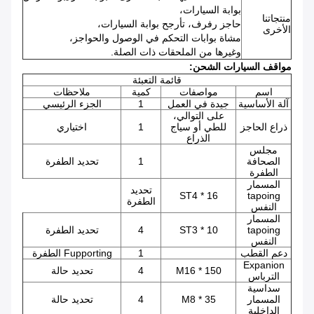
بوابة السيارات،
منتجاتنا
حاجز رفرف، تأرجح بوابة السيارات،
الأخرى
مشاة بوابات التحكم في الوصول والحواجز،
وغيرها من الملحقات ذات الصلة.
مواقف السيارات الشحن:
قائمة التعبئة
اسم
مواصفات
كمية
ملاحظات
آلة الأساسية
جيدة في العمل
1
الجزء الرئيسي
على التوالي،
ذراع الحاجز
للطي أو سياج
1
اختياري
الذراع
مجلس
الصحافة
1
تحديد الطفرة
الطفرة
المسمار
تحديد
ST4 * 16
tapoing
الطفرة
النفس
المسمار
tapoing
ST3 * 10
4
تحديد الطفرة
النفس
دعم القطب
1
Fupporting الطفرة
Expanion
M16 * 150
4
تحديد حالة
الترباس
سداسية
المسمار
M8 * 35
4
تحديد حالة
الداخلية