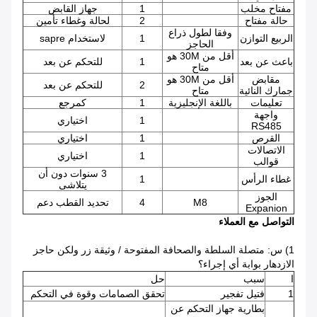
مفتاح مخلب
1
جهاز القابض
حالة مفتاح
2
لحالة وغطاء تأمين
وفقا لطول ذراع
الربيع التوازن
1
لاستخدام sapre
الحاجز
أقل من 30M هو
باعث عن بعد
1
للتحكم عن بعد
متاح
مقابض
أقل من 30M هو
2
للتحكم عن بعد
جمارك النائية
متاح
تعليمات
باللغة الإنجليزية
1
كمرجع
واجهة
1
اختياري
RS485
القرص
1
اختياري
الاتصالات
1
اختياري
قوالب
3 سنوات دون أن
غطاء الرأس
1
يتلاشى
الجوز
M8
4
تحديد القطب دعم
Expanion
التواصل مع العملاء
1) س: متصلة السلطة والصحافة المفتوحة / وثيقة زر ولكن حاجز
الازدهار بوابة أي إجراء؟
ا
سبب
حل
1
فتيل تفجير
تحقق الصمامات وقوة في التحكم
بطارية جهاز التحكم عن