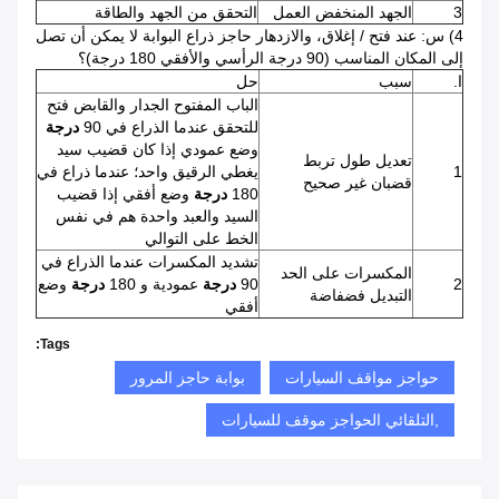
3
الجهد المنخفض العمل
التحقق من الجهد والطاقة
4) س: عند فتح / إغلاق، والازدهار حاجز ذراع البوابة لا يمكن أن تصل
إلى المكان المناسب (90 درجة الرأسي والأفقي 180 درجة)؟
ا.
سبب
حل
الباب المفتوح الجدار والقابض فتح
للتحقق عندما الذراع في 90
درجة
وضع عمودي إذا كان قضيب سيد
تعديل طول تربط
1
يغطي الرقيق واحد؛ عندما ذراع في
قضبان غير صحيح
180
درجة
وضع أفقي إذا قضيب
السيد والعبد واحدة هم في نفس
الخط على التوالي
تشديد المكسرات عندما الذراع في
المكسرات على الحد
2
90
درجة
عمودية و 180
درجة
وضع
التبديل فضفاضة
أفقي
Tags:
حواجز مواقف السيارات
بوابة حاجز المرور
,التلقائي الحواجز موقف للسيارات