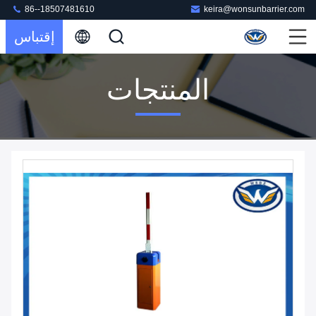
86--18507481610
keira@wonsunbarrier.com
إقتباس
المنتجات