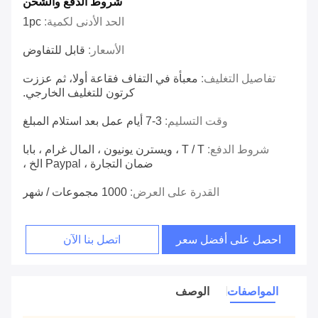
شروط الدفع والشحن
الحد الأدنى لكمية:
1pc
الأسعار:
قابل للتفاوض
تفاصيل التغليف:
معبأة في التفاف فقاعة أولا، ثم عززت
كرتون للتغليف الخارجي.
وقت التسليم:
3-7 أيام عمل بعد استلام المبلغ
شروط الدفع:
T / T ، ويسترن يونيون ، المال غرام ، بابا
ضمان التجارة ، Paypal الخ ،
القدرة على العرض:
1000 مجموعات / شهر
احصل على أفضل سعر
اتصل بنا الآن
المواصفات
الوصف