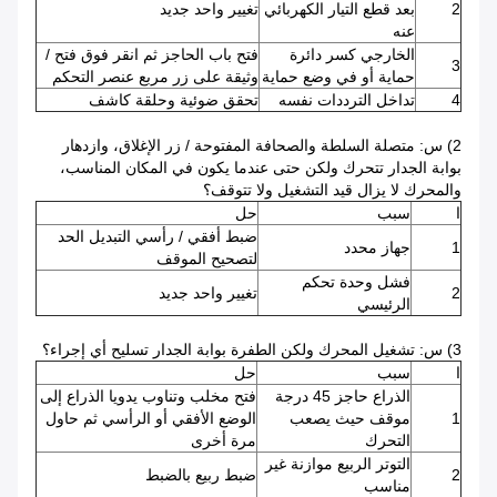
2
بعد قطع التيار الكهربائي
تغيير واحد جديد
عنه
الخارجي كسر دائرة
فتح باب الحاجز ثم انقر فوق فتح /
3
حماية أو في وضع حماية
وثيقة على زر مربع عنصر التحكم
4
تداخل الترددات نفسه
تحقق ضوئية وحلقة كاشف
2) س: متصلة السلطة والصحافة المفتوحة / زر الإغلاق، وازدهار
بوابة الجدار تتحرك ولكن حتى عندما يكون في المكان المناسب،
والمحرك لا يزال قيد التشغيل ولا تتوقف؟
ا
سبب
حل
ضبط أفقي / رأسي التبديل الحد
1
جهاز محدد
لتصحيح الموقف
فشل وحدة تحكم
2
تغيير واحد جديد
الرئيسي
3) س: تشغيل المحرك ولكن الطفرة بوابة الجدار تسليح أي إجراء؟
ا
سبب
حل
الذراع حاجز 45 درجة
فتح مخلب وتناوب يدويا الذراع إلى
1
موقف حيث يصعب
الوضع الأفقي أو الرأسي ثم حاول
التحرك
مرة أخرى
التوتر الربيع موازنة غير
2
ضبط ربيع بالضبط
مناسب