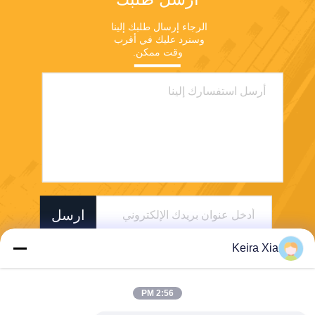
الرجاء إرسال طلبك إلينا 
وسنرد عليك في أقرب 
وقت ممكن.
ارسل
Keira Xia
2:56 PM