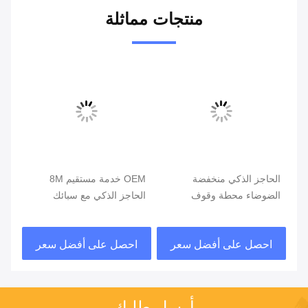
منتجات مماثلة
ة
الحاجز الذكي منخفضة
OEM خدمة مستقيم 8M
oom
ت
الضوضاء محطة وقوف
الحاجز الذكي مع سبائك
السيارات الحواجز الباب لنظام
الألومنيوم بوم
وقوف السيارات
12
احصل على أفضل سعر
احصل على أفضل سعر
ا
أرسل طلبك