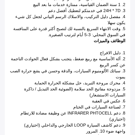
2. 1 سنة الضمان القياسية، ممتازة خدمات ما بعد البيع
3. 24H * 7D في خدمتكم لتعطيك أفضل دعم
4. مفصل دليل التركيب، والاسلاك الرسم البياني لجعل كل شيء
يكون سهلا
5. وقت الانتهاء السريع بالنسبة لك لتصبح أكثر قدرة على المنافسة
في السوق المحلي: 3-5 أيام لترتيب الصغيرة.
الوظائف والميزات
1. دليل الافراج
2. آلة الأساسية مع ربيع ضغط، يتجنب بشكل فعال الحوادث الناجمة
عن كسر الربيع
3. سبائك الألومنيوم السيارات، والدقة وحسن في يشع حرارة الصب
يموت
4. محرك مروحة التبريد، حل مشكلة الحرارة الحماية
5. مزدوجة مفاتيح الحد سلامة (الضوئية الحد التبديل / ذاكرة
السيارات الاستشعار)
6. عكس في العقبة
7. لصناعة السيارات في الختام
8. دعم INFRARER PHTOCELL عن وظيفة مضادة للارتطام
(اختياري)
9. دعم كاشف السيارة LOOP الخارجي والداخلي (اختياري)
واجهة ضوء 10. المرور