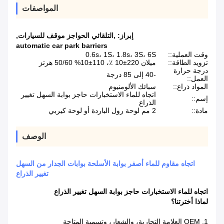
المواصفات
إبراز:
,التلقائي الحواجز موقف للسيارات
,
automatic car park barriers
وقت العملية::
0.6s، 1S، 1.8s، 3S، 6S
تزويد الطاقة::
ميلان 220±10 ٪، 110±10% 50/60 هرتز
درجة حرارة
-40 إلى 85 درجة
العمل::
المواد ذراع::
سبائك الألومنيوم
اتجاه للماء الاستخبارات حاجز بوابة السهل تغيير
إسم::
الذراع
مادة::
2 مم لوحة رول الباردة أو لوحة كيربي
الوصف
اتجاه مقاوم للماء أصفر بوابة الأسلحة بوابات الجدار من السهل
تغيير الذراع
اتجاه للماء الاستخبارات حاجز بوابة السهل تغيير الذراع
لماذا أخترتنا؟
1. OEM العلامة التجارية، والشعار، وتسمية المتاحة