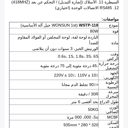
السيطرة 11. الأسلاك (إشارة التبديل) / التحكم عن بعد (418MHZ)
12. RS485 الاتصالات الوحدة (اختياري)
مواصفات:
نموذج
WSTP-118
(WONSUN 1st جيل آلة الأساسية)
قوة
80W
الباردة لوحة لفة، لوحة المجلفن أو الفولاذ المقاوم
مادة
للصدأ
الورنيش الخبز، 3 سنوات دون أن يتلاشى
وقت
0.6s، 1S، 1.8s، 3S، 6S
الركض
درجة حرارة
-45 درجة مئوية إلى 75 درجة مئوية
التشغيل
الجهد
220V ± 10٪، 110V ± 10٪
االكهربى:
الرطوبة
<90٪ تجلط الدم مجانا
النسبية
سرعة
30R / دقيقة
المحرك
طول الذراع
بحد أقصى 6 متر
الوزن
50KG
الصافي:
MCBF
≥5، 000، 000 مرة
السكن
320 * 280 * 935mm
الحجم