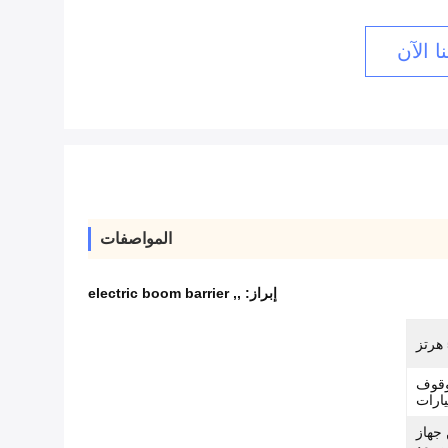
ا الآن
المواصفات
إبراز:
,
,
electric boom barrier
 وقوف
ارات
 جهاز