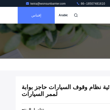
keira@wonsunbarrier.com
86--18507481610
إقتباس
Arabic
قائية نظام وقوف السيارات حاجز بوابة
لممر السيارات
تفاصيل المنتج