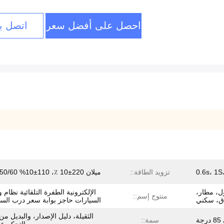
احصل على أفضل سعر
اتصل بن
0.6s، 1S
تزويد الطاقة::
ميلان 220±10 ٪، 110±10% 50/60 هرتز
ل، مطار،
الإلكترونية الطفرة التلقائية نظام
منتوج إسم::
ق، سكني
السيارات حاجز بوابة سعر درب السي
الثقيلة، دليل الإصدار، والبديل من
سمة::