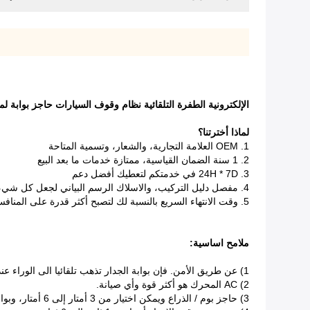
الإلكترونية الطفرة التلقائية نظام وقوف السيارات حاجز بوابة ل
لماذا أخترتنا؟
1. OEM العلامة التجارية، والشعار، وتسمية المتاحة
2. 1 سنة الضمان القياسية، ممتازة خدمات ما بعد البيع
3. 24H * 7D في خدمتكم لتعطيك أفضل دعم
4. مفصل دليل التركيب، والاسلاك الرسم البياني لجعل كل شيء يكون سهلا
5. وقت الانتهاء السريع بالنسبة لك لتصبح أكثر قدرة على المنافسة في السوق المحلي: 3-5 أيام لترتيب الصغيرة.
ملامح اساسية:
1) عن طريق الأمن. فإن بوابة الجدار تذهب تلقائيا الى الوراء عندما العقبات يلتقي خلال فترة الإغلاق.
2) AC المحرك هو أكثر قوة وأي صيانة.
3) حاجز بوم / الذراع ويمكن اختيار من 3 أمتار إلى 6 أمتار، وبوابة الحاجز.