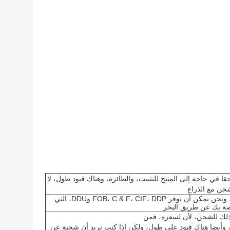
قا في حاجة إلى المنتج للتثبيت، والطائرة، وهناك قيود طول، لا
اما بالنسبة للشحن عن طريق البحر، ونحن يمكن أن توفر FOB، C & F، CIF، DDP وDDU، التي
اصة بك عن طريق البحر
ذلك للشحن، لأن لسعره، فمن
 وأيضا هناك قيود على طول، ولكن إذا كنت تريد أن شحنة عن