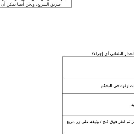
طريق السريع، ونحن أيضا يمكن أن ت
ت وقوة في التحكم
د
ز ثم انقر فوق فتح / وثيقة على زر مربع