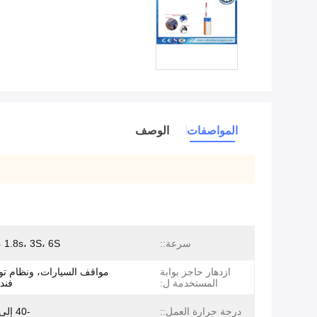
المواصفات
الوصف
سرعة::
، 1.8s، 3S، 6S
ازدهار حاجز بوابة
مواقف السيارات، ونظام تو
المستخدمة ل:
فند
درجة حرارة العمل::
-40 إلى 85 درجة