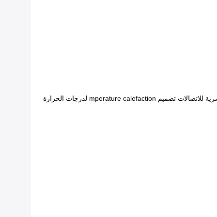
2) مروحة تبريد آلة تقلل من درجة حرارة المحرك من ارتفاع وتيرة استخدام، لم تحصل على الواقي من الحرارة، فريدة من نوعها الشركة المصرية للاتصالات تصميم mperature calefaction لدرجات الحرارة