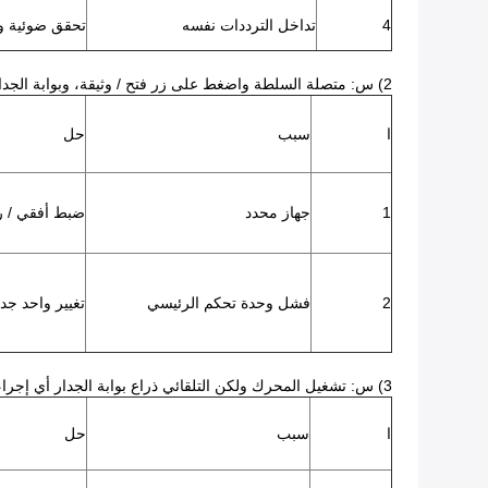
4
تداخل الترددات نفسه
تحقق ضوئية 
2) س: متصلة السلطة واضغط على زر فتح / وثيقة، وبوابة الجدار التلقائي تتحرك ولكن حتى عندما يكون في المكان المناسب، والمحرك لا يزال قيد التشغيل ولا تتوقف؟
ا
سبب
حل
1
جهاز محدد
ضبط أفقي / ر
2
فشل وحدة تحكم الرئيسي
تغيير واحد جدي
3) س: تشغيل المحرك ولكن التلقائي ذراع بوابة الجدار أي إجراء؟
ا
سبب
حل