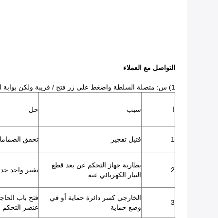
التواصل مع العملاء
1) س: متصلة السلطة واضغط على زر فتح / قريبة ولكن بوابة الجدار التلقائي أي إجراء؟
ا
سبب
حل
1
فتيل تفجير
تحقق الصماما
بطارية جهاز التحكم عن بعد قطع
2
تغيير واحد جدي
التيار الكهربائي عنه
الخارجي كسر دائرة حماية أو في
فتح باب الحاج
3
وضع حماية
عنصر التحكم