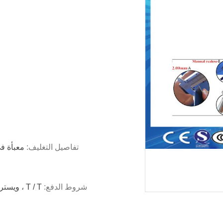
تفاصيل التغليف:
معبأة ف
شروط الدفع:
T / T ، ويسترن يونيون ، المال غرام ، بابا ضمان التجارة ، Paypal الخ ،