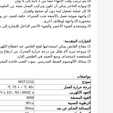
4) يتم ترتيب وقت الإنتهاء أيضا من 1 ثانية إلى 6 ثوان.
5) وبوابة الحاجز يمكن أن تكون وتركيب اليسار مثبتة بزر الماوس الأيمن.
6) كل عملية تشغيل لينة دون أي ضجيج واهتزاز.
7) واجهة ضوئية تعمل بالأشعة تحت الحمراء، حلقة كشف عن واجهة ونظام IC.
محجوزة 8) واجهة لوظائف أخرى.
9) وتستخدم الضوء الأخضر والضوء الأحمر الداخل للإشارة إلى موقف الازدهار
الخيارات المتقدمة:
1) مفتاح القابض يمكن استخدامها لفتح القابض عند انقطاع الكهرباء.
المنخفضة باستخدام، ومنع التجمد في الطقس البارد.
3) سبائك الألومنيوم الضبط المدرسي: يموت الصب قاعدة المحرك تقلل من الضوضاء والكشط مشترك لإطالة الحياة العملية بوابة الجدار.
مواصفات
نموذج
WST1211
درجة حرارة العمل
-40 ℃ ~ + 75 ℃
الجهد االكهربى
± 220V 10٪، 110V ± 10٪، 50 / 60HZ
القوة المصنفة
80W
الرطوبة النسبية
≤90٪
المسافة التحكم عن بعد
≥30m