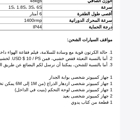
الوزن الصافي
48kgs
سرعة
1S، 1.8S، 3S، 6S
أقصى طول الطفرة
6 أمتار
سرعة المحرك الدورانية
1400rmp
درجة الحماية
IP44
مواقف السيارات الشحن:
1. حالة الكرتون قوية مع وسادة للسلامة، فيلم فقاعة الهواء داخل لحماية جي مظهر من الضرر.
2. أما بالنسبة التعبئة قفص خشبي، فمن USD $ 10 / PS.
لخشبية حال
3. أما بالنسبة للشحن، يمكننا أن نرسل لكم البضائع عن طريق الجو والبحر والتعبير، والتي وفقا لمتطلبات التفاصيل الخاصة بك.
1 جهاز كمبيوتر شخصى بوابة الجدار
1 جهاز كمبيوتر شخصى ازدهار الذراع (من 1M إلى 6M يمكن تخصيص)
1 جهاز كمبيوتر شخصى لوحة التحكم (بنيت في الداخل)
2 جهاز كمبيوتر شخصى بعيد
1 قطعة من كتاب يدوي