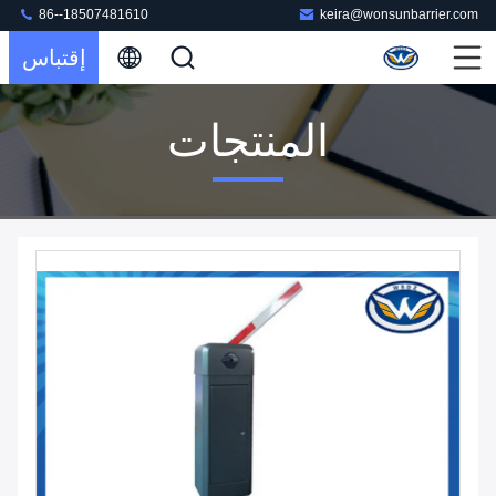
86--18507481610
keira@wonsunbarrier.com
إقتباس
المنتجات