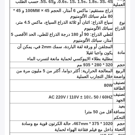
0.6s، 1S، 1.5s، 1.8s، 3S، 4S، و5S، 6S.
حسب الطلب
العملية
ذراع مستقيم: ماكس 6 أمتار، الحجم 45 × 100MM و 45 *
80 ملم سبائك الألومنيوم
سياج الذراع: اثنان أو ثلاثة الذراع السياج، ماكس 4.5 متر،
نوع
الذراع
سبائك الألومنيوم
للطي الذراع: 90 أو 180 درجة الذراع للطي، الحد الأقصى 5
أمتار، سبائك الألومنيوم
المجلفن أو ورقة لفة الباردة، سمك 2mm في، يمكن أن
مادة
يكون واجبا ثقيلا
مطلية بطلاء الايبوكسي لحماية مانعة لتسرب الماء
حجم
320 * 280 * 935 مم
الربيع
المعالجة الحرارية: أكثر دواما، أكثر من 5 مليون مرة من
واضعة
خلال التجارب العملية
تصنيف
80W
الطاقة
تصنيف
AC 220V / 110V ± 10٪، 50 / 60HZ
الجهد
بعيد
مسافة
أقل من 50 مترا
التحكم
حجم
1020 * 375 * 467mm، حالة الكرتون قوية مع وسادة
التعبئة
داخل مع فيلم فقاعة الهواء لحماية