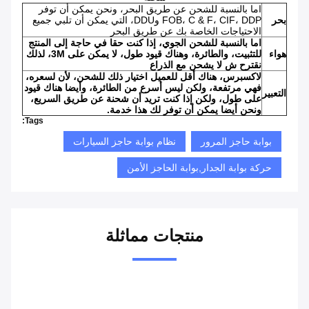
اما بالنسبة للشحن عن طريق البحر، ونحن يمكن أن توفر
بحر
FOB، C & F، CIF، DDP وDDU، التي يمكن أن تلبي جميع
الاحتياجات الخاصة بك عن طريق البحر
اما بالنسبة للشحن الجوي، إذا كنت حقا في حاجة إلى المنتج
هواء
للتثبيت، والطائرة، وهناك قيود طول، لا يمكن على 3M، لذلك
نقترح ش لا يشحن مع الذراع
لاكسبرس، هناك أقل للعميل اختيار ذلك للشحن، لأن لسعره،
فهي مرتفعة، ولكن ليس أسرع من الطائرة، وأيضا هناك قيود
التعبير
على طول، ولكن إذا كنت تريد أن شحنة عن طريق السريع،
ونحن أيضا يمكن أن توفر لك هذا خدمة.
Tags:
بوابة حاجز المرور
نظام بوابة حاجز السيارات
حركة بوابة الجدار,بوابة الحاجز الأمن
منتجات مماثلة