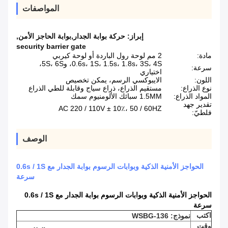
المواصفات
إبراز:
حركة بوابة الجدار,بوابة الحاجز الأمن
,
security barrier gate
مادة:
2 مم لوحة رول الباردة أو لوحة كيربي
0.6s، 1S، 1.5s، 1.8s، 3S، 4S، و5S، 6S،
سرعة:
اختياري
اللون:
الايبوكسي الرسم، يمكن تخصيص
نوع الذراع:
مستقيم الذراع، ذراع سياج وقابلة للطي الذراع
المواد الذراع:
1.5MM سبائك الألومنيوم سمك
تقدير جهد
AC 220 / 110V ± 10٪، 50 / 60HZ
فلطيّ:
الوصف
الحواجز الأمنية الذكية وبوابات الرسوم بوابة الجدار مع 0.6s / 1S
سرعة
الحواجز الأمنية الذكية وبوابات الرسوم بوابة الجدار مع 0.6s / 1S
سرعة
اكتب
نموذج: WSBG-136
وقت