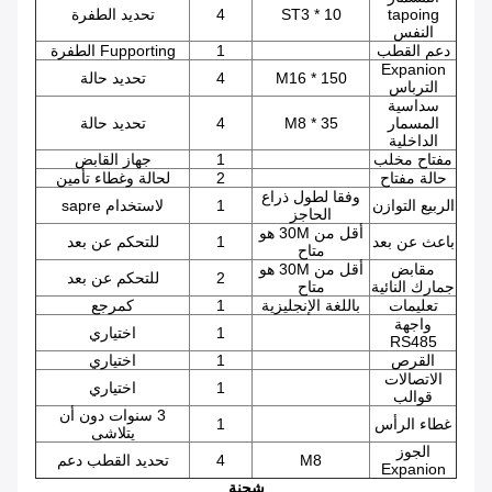
tapoing
ST3 * 10
4
تحديد الطفرة
النفس
دعم القطب
1
Fupporting الطفرة
Expanion
M16 * 150
4
تحديد حالة
الترباس
سداسية
المسمار
M8 * 35
4
تحديد حالة
الداخلية
مفتاح مخلب
1
جهاز القابض
حالة مفتاح
2
لحالة وغطاء تأمين
وفقا لطول ذراع
الربيع التوازن
1
لاستخدام sapre
الحاجز
أقل من 30M هو
باعث عن بعد
1
للتحكم عن بعد
متاح
مقابض
أقل من 30M هو
2
للتحكم عن بعد
جمارك النائية
متاح
تعليمات
باللغة الإنجليزية
1
كمرجع
واجهة
1
اختياري
RS485
القرص
1
اختياري
الاتصالات
1
اختياري
قوالب
3 سنوات دون أن
غطاء الرأس
1
يتلاشى
الجوز
M8
4
تحديد القطب دعم
Expanion
شحنة