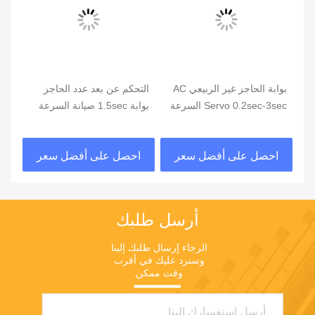
يو
بوابة الحاجز غير الربيعي AC
التحكم عن بعد عدد الحاجز
ع
Servo 0.2sec-3sec السرعة
بوابة 1.5sec صيانة السرعة
قاب
الدورية التصميم لمحطة
بطاريات احتياطية مجانية
الحافلات على الطريق السريع
احصل على أفضل سعر
احصل على أفضل سعر
ا
والمطار
أرسل طلبك
الرجاء إرسال طلبك إلينا 
وسنرد عليك في أقرب 
وقت ممكن.