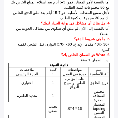
أما بالنسبة لأمر المعتاد، فمن 3-5 أيام بعد استلام المبلغ الخاص بك
مع 50 مجموعات كمية الطلب.
لأجل تصنيع المعدات الأصلية، هو 7-15 أيام بعد تتلق الدفع الخاص
بك مع 30 مجموعات كمية الطلب.
4. هل هناك أي مشاكل في بوابة الجدار لديك؟
أما بالنسبة إلى الآن، لم تتلق أي شكوى من مشاكل الجودة من
العملاء.
5. ما هي شروط الدفع؟
30٪ -40٪ مقدما الإيداع، 60٪ -70٪ التوازن قبل الشحن لكمية
كبيرة.
6. Whta هو الضمان الخاص بك؟
لدينا الضمان 1 سنة.
قائمة التعبئة
اسم
مواصفات
كمية
ملاحظات
آلة الأساسية
جيدة في العمل
1
الجزء الرئيسي
على التوالي،
ذراع الحاجز
للطي أو سياج
1
اختياري
الذراع
مجلس
الصحافة
1
تحديد الطفرة
الطفرة
المسمار
تحديد
ST4 * 16
tapoing
الطفرة
النفس
المسمار