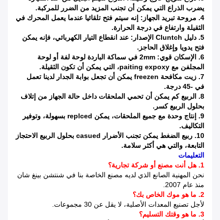
يضرب الذراع التي يمكن أن تجنب المزيد من الضرر للمركبة.
4. مروحة تبريد الجهاز: إنه سيتم فتح تلقائيا عندما يعمل المحرك في
الثقيلة وارتفاع في درجة الحرارة.
5. دليل Cluntch الإصدار: عند انقطاع التيار الكهربائي، فإنه يمكن
فتح يدويا وإغلاق الحاجز.
6. الإسكان قوي: 2mm في سماكة الباردة لوحة لفة أو لوحة
المجلفن مع paiting expoxy، التي يمكن أن تكون الثقيلة.
7. زيت مكافحة freezen يمكن أن تجعل بوابة الجدار لدينا تعمل
في -45 درجة.
8. الربيع كم يمكن أن تحمي الملحقات داخل حالة الجهاز من إتلاف
بحلول الربيع كسر.
9. إنتاج وحدة مع جميع الملحقات، يمكن replced بسهولة، وتوفير
التكاليف.
10. ربيع الضغط يمكن تجنب الأضرار casued بحلول الربيع الاحتجاز
التابعة، والتي هي أكثر سلامة.
التعليمات
1. هل أنت مصنع أو شركة تجارية؟
نحن المهنية الصانع الذي لديه مصنع الخاصة بنا في شنتشن بينغ شان
منذ عام 2007.
2. ما هو موك الخاص بك؟
لأجل تصنيع المعدات الأصلية، لا يقل عن 30 مجموعات.
3. ما هو وقتك التسليم؟