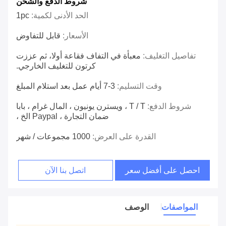
شروط الدفع والشحن
الحد الأدنى لكمية:
1pc
الأسعار:
قابل للتفاوض
تفاصيل التغليف:
معبأة في التفاف فقاعة أولا، ثم عززت
كرتون للتغليف الخارجي.
وقت التسليم:
3-7 أيام عمل بعد استلام المبلغ
شروط الدفع:
T / T ، ويسترن يونيون ، المال غرام ، بابا
ضمان التجارة ، Paypal الخ ،
القدرة على العرض:
1000 مجموعات / شهر
احصل على أفضل سعر
اتصل بنا الآن
المواصفات
الوصف