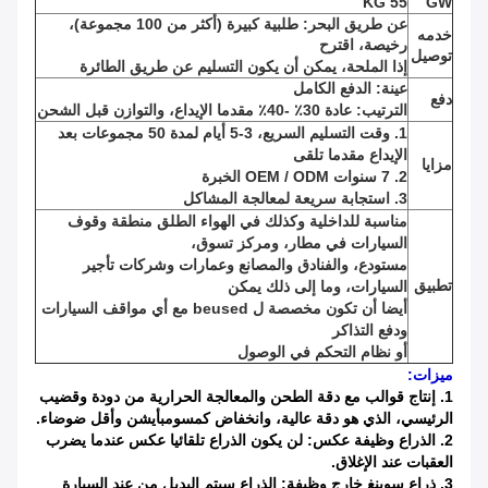
55 KG
GW
عن طريق البحر: طلبية كبيرة (أكثر من 100 مجموعة)،
خدمه
رخيصة، اقترح
توصيل
إذا الملحة، يمكن أن يكون التسليم عن طريق الطائرة
عينة: الدفع الكامل
دفع
الترتيب: عادة 30٪ -40٪ مقدما الإيداع، والتوازن قبل الشحن
1. وقت التسليم السريع، 3-5 أيام لمدة 50 مجموعات بعد
الإيداع مقدما تلقى
مزايا
2. 7 سنوات OEM / ODM الخبرة
3. استجابة سريعة لمعالجة المشاكل
مناسبة للداخلية وكذلك في الهواء الطلق منطقة وقوف
السيارات في مطار، ومركز تسوق،
مستودع، والفنادق والمصانع وعمارات وشركات تأجير
تطبيق
السيارات، وما إلى ذلك يمكن
أيضا أن تكون مخصصة ل beused مع أي مواقف السيارات
ودفع التذاكر
أو نظام التحكم في الوصول
ميزات:
1. إنتاج قوالب مع دقة الطحن والمعالجة الحرارية من دودة وقضيب
الرئيسي، الذي هو دقة عالية، وانخفاض كمسومبأيشن وأقل ضوضاء.
2. الذراع وظيفة عكس: لن يكون الذراع تلقائيا عكس عندما يضرب
العقبات عند الإغلاق.
3. ذراع سوينغ خارج وظيفة: الذراع سيتم البديل من عند السيارة