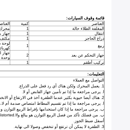
قائمة وقوف السيارات:
العناصر
كمية
العناص
المغلفة الطلاء حالة
1
محرك
انتقال
1
جهاز م
ذراع الحاجز
1
مكثف
لوحة د
ربيع
1
كهربائي
جهاز ا
جهاز التحكم عن بعد
2
وحدة ا
تركيب أطقم
1
التعليمات:
التواصل مع العملاء
1. يعمل المحرك ولكن هناك أي رد فعل على الذراع.
ا. يرجى مراجعة ما إذا تم تأمين جهاز القابض أو لا.
2. هناك أيضا حيوية بكثير عندما الطفرة آخذ في الارتفاع أو الانخفاض.
ا. يرجى مراجعة ما إذا تم تقسيم المطاط امتصاص صدمة أم لا، إذا
ب. يرجى مراجعة ما إذا كان استخدامها بإفراط الربيع التوازن ومش
ب. من فضلك تأكد من فصل الربيع التوازن هو يبالغ وdistorted.If نعم، تغيير واحد جديد، أو تدور
أسفل ضبط الجوز.
3. الطفرة لا يمكن أن ترتفع أو تنخفض وصولا الى نهاية.