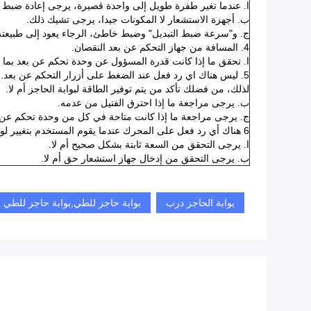
ا. عندما تغير طفرة طويل إلى واحدة قصيرة، يرجى إعادة ضبط 
ب. أجهزة الاستشعار لا المكونات جيدا، يرجى تشيك ذلك.
ج. و"سرعة ضبط التبديل" وضبط خاطئ، الرجاء يعود إلى طبيعته
4. المسافة من جهاز التحكم عن بعد النقصان.
ا. تحقق ما إذا كانت قدرة المسؤول عن وحدة تحكم عن بعد بما فيه
5. ليس هناك اي رد فعل عند الضغط على أزرار التحكم عن بعد.
لذلك، من فضلك تأكد من يتم توفير الطاقة لبوابة الحاجز أم لا.
ب. يرجى مراجعة ما إذا احترق الفتيل من عدمه.
ج. يرجى مراجعة ما إذا كانت متاحة في كل من وحدة تحكم عن ب
6 هناك أي رد فعل على المحرك عندما يقوم المستخدم بتغيير لوحة التحكم.
ا. يرجى التحقق من السعة ثابتة بشكل صحيح أم لا.
ب. يرجى التحقق من إدخال جهاز استشعار حق أم لا.
بوابة الحاجز درب
بوابة حاجز للطي,بوابة حاجز للطي