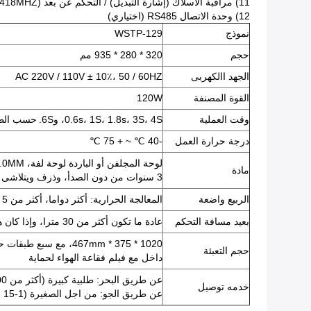
11) مراقبة الأسلاك (إشارة التبديل) / التحكم عن بعد (418MHZ)
12) وحدة الاتصال RS485 (اختياري)
نموذج
WSTP-129
حجم
320 * 280 * 935 مم
الجهد االكهربى
AC 220V / 110V ± 10٪، 50 / 60HZ
القوة المصنفة
120W
وقت العملية
0.6s، 1S، 1.8s، 3S، 4S، و6S.
حسب الط
درجة حرارة العمل
-40 ℃ ~ + 75 ℃
لوحة المجلفن أو الباردة لوحة لفة، 2.0MM رقة سمك
مادة
3 سنوات من دون الصدأ، وذرف ويتلاشى
الربيع واضعة
المعالجة الحرارية: أكثر دواما، أكثر من 5 مليون مرة من خلال التجارب العملية
بعيد مسافة التحكم
عادة ما تكون أكثر من 30 مترا، وإذا كان هناك أقل العقبات، حتى 50 متر أو أكثر
1020 * 375 * 467mm، مع سبع طبقات حالة الكرتون
حجم التعبئة
داخل مع فيلم فقاعة الهواء لحماية
عن طريق البحر: طلبية كبيرة (أكثر من 100 مجموعة)، رخيصة، اقترح
خدمه توصيل
عن طريق الجو: من اجل الصغيرة (1-15 مجموعات)، سريعة ورخيصة، اقترح