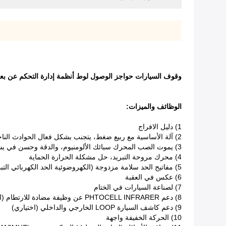
وقوف السيارات حواجز الوصول لوط أنظمة إدارة التحكم عن بعد استقبال 
الوظائف والميزات:
1) دليل الافراج
2) آلة الأساسية مع ربيع ضغط، يتجنب بشكل فعال الحوادث الناجمة عن كسر الربيع
3) يموت الصب المحرك سبائك الألومنيوم، والدقة وحسن في يشع الحرارية
4) محرك مروحة التبريد، حل مشكلة الحرارة الحماية
5) مفاتيح الحد سلامة مزدوجة (الكهروضوئية الحد الكهربائي التبديل / ذاكرة السيارات الاستشعار)
6) عكس في العقبة
7) لصناعة السيارات في الختام
8) دعم PHTOCELL INFRARER عن وظيفة مضادة للارتطام (اختياري)
9) دعم كاشف السيارة LOOP الخارجي والداخلي (اختياري)
10) الحركة الخفيفة واجهة