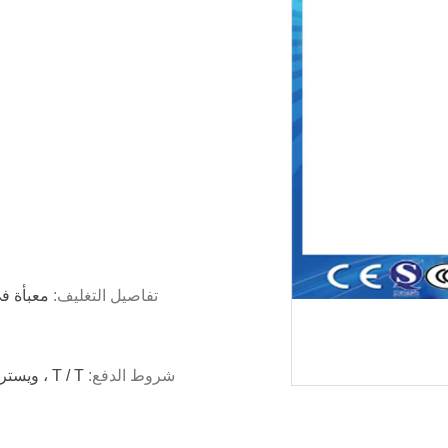
تفاصيل التغليف:
معبأة ف
شروط الدفع:
T / T ، ويسترن يونيون ، المال غرام ، بابا ضمان التجارة ، Paypal الخ ،