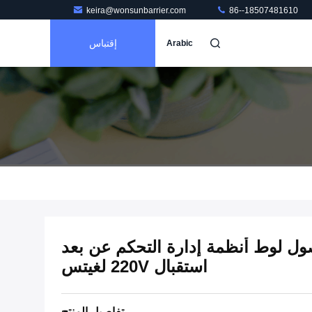
keira@wonsunbarrier.com
86--18507481610
إقتباس
Arabic
ل لوط أنظمة إدارة التحكم عن بعد
استقبال 220V لغيتس
تفاصيل المنتج