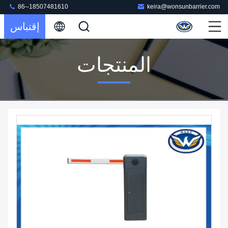
86--18507481610
keira@wonsunbarrier.com
إقتباس
المنتجات