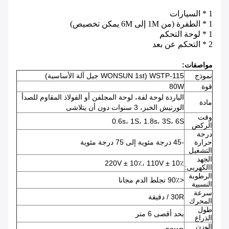
1 * السيارات
1 * الطفرة (من 1M إلى 6M يمكن تخصيص)
1 * لوحة التحكم
2 * التحكم عن بعد
مواصفات:
نموذج
WSTP-115
(WONSUN 1st جيل آلة الأساسية)
قوة
80W
الباردة لوحة لفة، لوحة المجلفن أو الفولاذ المقاوم للصدأ
مادة
الورنيش الخبز، 3 سنوات دون أن يتلاشى
وقت
0.6s، 1S، 1.8s، 3S، 6S
الركض
درجة
حرارة
-45 درجة مئوية إلى 75 درجة مئوية
التشغيل
الجهد
220V ± 10٪، 110V ± 10٪
االكهربى:
الرطوبة
<90٪ تجلط الدم مجانا
النسبية
سرعة
30R / دقيقة
المحرك
طول
بحد أقصى 6 متر
الذراع
الوزن