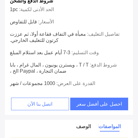
شروط الدفع والشحن
الحد الأدنى لكمية:
1pc
الأسعار:
قابل للتفاوض
تفاصيل التغليف:
معبأة في التفاف فقاعة أولا، ثم عززت
كرتون للتغليف الخارجي.
وقت التسليم:
3-7 أيام عمل بعد استلام المبلغ
شروط الدفع:
T / T ، ويسترن يونيون ، المال غرام ، بابا
ضمان التجارة ، Paypal الخ ،
القدرة على العرض:
1000 مجموعات / شهر
احصل على أفضل سعر
اتصل بنا الآن
المواصفات
الوصف