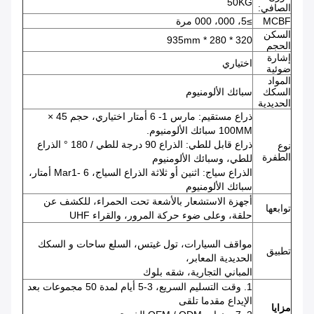
50KG
الصافي:
MCBF
≥5، 000، 000 مرة
السكن
320 * 280 * 935mm
الحجم
إشارة
اختياري
ضوئية
المواد
السكك
سبائك الألومنيوم
الحديدية
ذراع مستقيم: مارس 1- 6 أمتار اختياري، حجم 45 ×
100MM سبائك الألومنيوم.
ذراع قابل للطي: الذراع 90 درجة للطي / 180 ° الذراع
نوع
الطفرة
للطي، وسبائك الألومنيوم
الذراع سياج: اثنين أو ثلاثة الذراع السياج، Mar1- 6 أمتار،
سبائك الألومنيوم
أجهزة الاستشعار بالأشعة تحت الحمراء، للكشف عن
توابعها
حلقة، وعلى ضوء حركة المرور، والقراء UHF
مواقف السيارات، تول غيتس، السلع ساحات و السكك
تطبيق
الحديدية المعابر،
المباني التجارية، شقه بلوك
1. وقت التسليم السريع، 3-5 أيام لمدة 50 مجموعات بعد
الإيداع مقدما تلقى
مزايا