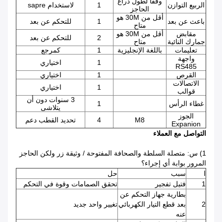
وفقا لطول ذراع
الربيع التوازن
1
لاستخدام sapre
الحاجز
أقل من 30M هو
باعث عن بعد
1
للتحكم عن بعد
متاح
مقابض
أقل من 30M هو
2
للتحكم عن بعد
جمارك النائية
متاح
تعليمات
باللغة الإنجليزية
1
كمرجع
واجهة
1
اختياري
RS485
القرص
1
اختياري
الاتصالات
1
اختياري
قوالب
3 سنوات دون أن
غطاء الرأس
1
يتلاشى
الجوز
M8
4
تحديد القطب دعم
Expanion
التواصل مع العملاء
1) س: متصلة السلطة والصحافة المفتوحة / وثيقة زر ولكن الحاجز
المرور بوابة أي إجراء؟
ا
سبب
حل
1
فتيل تفجير
تحقق الصمامات وقوة في التحكم
بطارية جهاز التحكم عن
2
بعد قطع التيار الكهربائي
تغيير واحد جديد
عنه