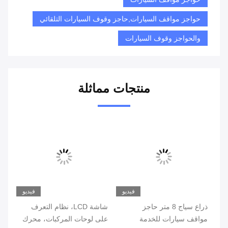
حواجز مواقف السيارات,حاجز وقوف السيارات التلقائي
والحواجز وقوف السيارات
منتجات مماثلة
يو
فيديو
فيديو
ذراع سياج 8 متر حاجز
شاشة LCD، نظام التعرف
بوا
مواقف سيارات للخدمة
على لوحات المركبات، محرك