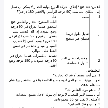
4) س: عند فتح / إغلاق، حركة الذراع بوابة الجدار لا يمكن أن تصل
إلى المكان المناسب (90 درجة الرأسي والأفقي 180 درجة)؟
ا.
سبب
حل
الباب المفتوح الجدار والقابض فتح
للتحقق عندما الذراع في 90
درجة
وضع عمودي إذا كان قضيب سيد
تعديل طول تربط
1
يغطي الرقيق واحد؛ عندما ذراع في
قضبان غير صحيح
180
درجة
وضع أفقي إذا قضيب
السيد والعبد واحدة هم في نفس
الخط على التوالي
تشديد المكسرات عندما الذراع في
المكسرات على الحد
2
90
درجة
عمودية و 180
درجة
وضع
التبديل فضفاضة
أفقي
التعليمات:
1. هل أنت مصنع أو شركة تجارية؟
نحن المهنية الصانع الذي لديه مصنع الخاصة بنا في شنتشن بينغ شان
منذ عام 2007.
2. ما هو موك الخاص بك؟
أما بالنسبة لأمر المعتاد، لا يوجد أي موك.
لأجل تصنيع المعدات
الأصلية، لا يقل عن 30 مجموعات.
3. ما هو وقتك التسليم؟