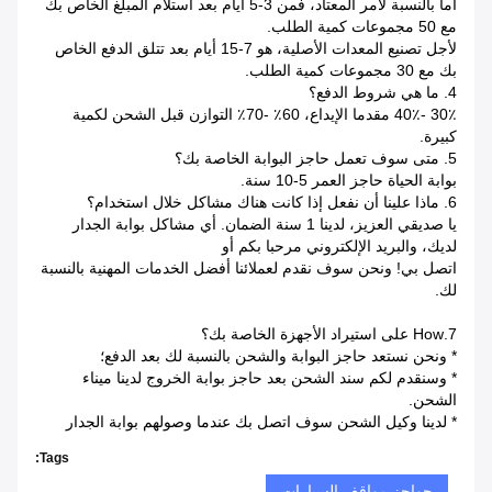
أما بالنسبة لأمر المعتاد، فمن 3-5 أيام بعد استلام المبلغ الخاص بك
مع 50 مجموعات كمية الطلب.
لأجل تصنيع المعدات الأصلية، هو 7-15 أيام بعد تتلق الدفع الخاص
بك مع 30 مجموعات كمية الطلب.
4. ما هي شروط الدفع؟
30٪ -40٪ مقدما الإيداع، 60٪ -70٪ التوازن قبل الشحن لكمية
كبيرة.
5. متى سوف تعمل حاجز البوابة الخاصة بك؟
بوابة الحياة حاجز العمر 5-10 سنة.
6. ماذا علينا أن نفعل إذا كانت هناك مشاكل خلال استخدام؟
يا صديقي العزيز، لدينا 1 سنة الضمان.
أي مشاكل بوابة الجدار
لديك، والبريد الإلكتروني مرحبا بكم أو
اتصل بي!
ونحن سوف نقدم لعملائنا أفضل الخدمات المهنية بالنسبة
لك.
7.How على استيراد الأجهزة الخاصة بك؟
* ونحن نستعد حاجز البوابة والشحن بالنسبة لك بعد الدفع؛
* وسنقدم لكم سند الشحن بعد حاجز بوابة الخروج لدينا ميناء
الشحن.
* لدينا وكيل الشحن سوف اتصل بك عندما وصولهم بوابة الجدار
Tags:
حواجز مواقف السيارات