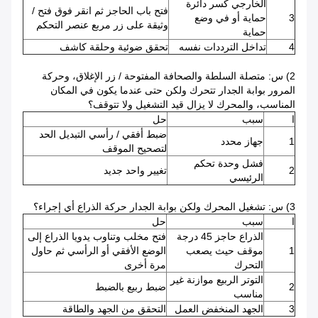
الخارجي كسر دائرة
فتح باب الحاجز ثم انقر فوق فتح /
3
حماية أو في وضع
وثيقة على زر مربع عنصر التحكم
حماية
4
تداخل الترددات نفسه
تحقق ضوئية وحلقة كاشف
2) س: متصلة السلطة والصحافة المفتوحة / زر الإغلاق، وحركة
المرور بوابة الجدار تتحرك ولكن حتى عندما يكون في المكان
المناسب، والمحرك لا يزال قيد التشغيل ولا تتوقف؟
ا
سبب
حل
ضبط أفقي / رأسي التبديل الحد
1
جهاز محدد
لتصحيح الموقف
فشل وحدة تحكم
2
تغيير واحد جديد
الرئيسي
3) س: تشغيل المحرك ولكن بوابة الجدار حركة الذراع أي إجراء؟
ا
سبب
حل
الذراع حاجز 45 درجة
فتح مخلب وتناوب يدويا الذراع إلى
1
موقف حيث يصعب
الوضع الأفقي أو الرأسي ثم حاول
التحرك
مرة أخرى
التوتر الربيع موازنة غير
2
ضبط ربيع بالضبط
مناسب
3
الجهد المنخفض العمل
التحقق من الجهد والطاقة