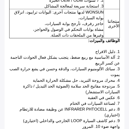
2. 7 سنوات OEM / ODM الخبرة
3. استجابة سريعة لمعالجة المشاكل
WONSUN لديها منتجات أخرى: البوابات ترايبود، انزلاق
بوابة السيارات،
منتجاتنا
حاجز رفرف، تأرجح بوابة السيارات،
الأخرى
مشاة بوابات التحكم في الوصول والحواجز،
وغيرها من الملحقات ذات الصلة.
الوظائف والميزات:
1. دليل الافراج
2. آلة الأساسية مع ربيع ضغط، يتجنب بشكل فعال الحوادث الناجمة
عن كسر الربيع
3. سبائك الألومنيوم السيارات، والدقة وحسن في يشع حرارة الصب
يموت
4. محرك مروحة التبريد، حل مشكلة الحرارة الحماية
5. مزدوجة مفاتيح الحد سلامة (الضوئية الحد التبديل / ذاكرة
السيارات الاستشعار)
6. عكس في العقبة
7. لصناعة السيارات في الختام
8. دعم INFRARER PHTOCELL عن وظيفة مضادة للارتطام
(اختياري)
9. دعم كاشف السيارة LOOP الخارجي والداخلي (اختياري)
واجهة ضوء 10. المرور