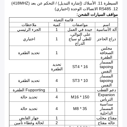
السيطرة 11. الأسلاك (إشارة التبديل) / التحكم عن بعد (418MHZ)
12. RS485 الاتصالات الوحدة (اختياري)
مواقف السيارات الشحن:
قائمة التعبئة
اسم
مواصفات
كمية
ملاحظات
آلة الأساسية
جيدة في العمل
1
الجزء الرئيسي
على التوالي،
ذراع الحاجز
للطي أو سياج
1
اختياري
الذراع
مجلس
الصحافة
1
تحديد الطفرة
الطفرة
المسمار
تحديد
ST4 * 16
tapoing
الطفرة
النفس
المسمار
tapoing
ST3 * 10
4
تحديد الطفرة
النفس
دعم القطب
1
Fupporting الطفرة
Expanion
M16 * 150
4
تحديد حالة
الترباس
سداسية
المسمار
M8 * 35
4
تحديد حالة
الداخلية
مفتاح مخلب
1
جهاز القابض
حالة مفتاح
2
لحالة وغطاء تأمين