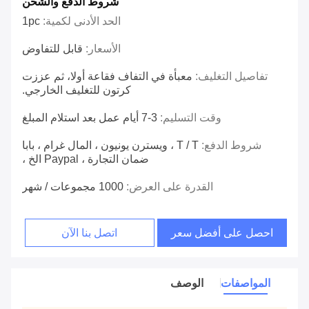
شروط الدفع والشحن
الحد الأدنى لكمية:
1pc
الأسعار:
قابل للتفاوض
تفاصيل التغليف:
معبأة في التفاف فقاعة أولا، ثم عززت
كرتون للتغليف الخارجي.
وقت التسليم:
3-7 أيام عمل بعد استلام المبلغ
شروط الدفع:
T / T ، ويسترن يونيون ، المال غرام ، بابا
ضمان التجارة ، Paypal الخ ،
القدرة على العرض:
1000 مجموعات / شهر
احصل على أفضل سعر
اتصل بنا الآن
المواصفات
الوصف