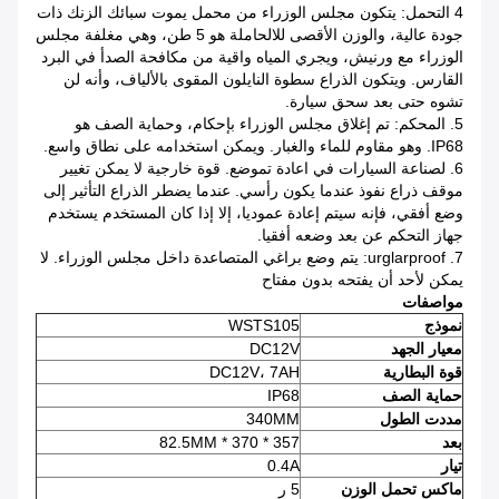
4 التحمل: يتكون مجلس الوزراء من محمل يموت سبائك الزنك ذات
جودة عالية، والوزن الأقصى للالحاملة هو 5 طن، وهي مغلفة مجلس
الوزراء مع ورنيش، ويجري المياه واقية من مكافحة الصدأ في البرد
القارس. ويتكون الذراع سطوة النايلون المقوى بالألياف، وأنه لن
تشوه حتى بعد سحق سيارة.
5. المحكم: تم إغلاق مجلس الوزراء بإحكام، وحماية الصف هو
IP68. وهو مقاوم للماء والغبار. ويمكن استخدامه على نطاق واسع.
6. لصناعة السيارات في اعادة تموضع. قوة خارجية لا يمكن تغيير
موقف ذراع نفوذ عندما يكون رأسي. عندما يضطر الذراع التأثير إلى
وضع أفقي، فإنه سيتم إعادة عموديا، إلا إذا كان المستخدم يستخدم
جهاز التحكم عن بعد وضعه أفقيا.
7. urglarproof: يتم وضع براغي المتصاعدة داخل مجلس الوزراء. لا
يمكن لأحد أن يفتحه بدون مفتاح
مواصفات
نموذج
WSTS105
معيار الجهد
DC12V
قوة البطارية
DC12V، 7AH
حماية الصف
IP68
مددت الطول
340MM
بعد
357 * 370 * 82.5MM
تيار
0.4A
ماكس تحمل الوزن
5 ر