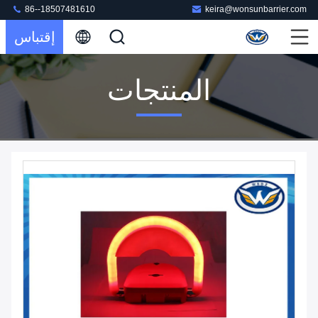
86--18507481610
keira@wonsunbarrier.com
إقتباس
المنتجات