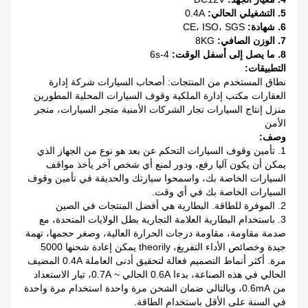
5. التشغيلي الحالي:
0.4A
6. شهادة:
CE، ISO، SGS
7. الوزن الصافي:
8KG
8. ما يصل إلى أسفل الوقت:
4-6s
التطبيقات:
نطاق المستخدم من المنتجات: أصحاب السيارات شركة إدارة
العقارات مكتب إدارة الملكية وقوف السيارات المحلية المطورين
منزل إنتاج السيارات تجار الشركات الأمنية متجر السيارات، متجر
الأمن
وصف:
1. تأمين وقوف السيارات التحكم عن بعد هو نوع من الجهاز الذي
يمكن أن يكون آليا رفع، ودور لمنع أي شخص آخر يأخذ مواقف
السيارات الخاصة بك، واسمحوا سيارتك والحديقة في تأمين وقوف
السيارات الخاصة بك في أي وقت.
2. الموفرة للطاقة. البطارية هي أفضل المنتجات في الصين
3. باستخدام البطارية العلامة التجارية بطل الولايات المتحدة، مع
صدمة مقاومة، مقاومة درجات الحرارة العالية، وصغر حجمها، تهمة
جيدة وخصائص الأداء التفريغ، theorily يمكن إعادة شحنها 5000
مرة. أكثر أنماط التصميم فعالة لتحقيق أدنى العاملة 0.4A المضيف
الحالي في هذه الصناعة، بدءا 0.6A الحالي ~ 0.7A، تيار الاستعداد
من 0.6mA، وبالتالي ضمان الشحن مرة واحدة استخدام مرة واحدة
في السنة على الأقل باستخدام الطاقة.