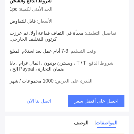
شروط الدفع والشحن
الحد الأدنى لكمية:
1pc
الأسعار:
قابل للتفاوض
تفاصيل التغليف:
معبأة في التفاف فقاعة أولا، ثم عززت
كرتون للتغليف الخارجي.
وقت التسليم:
3-7 أيام عمل بعد استلام المبلغ
شروط الدفع:
T / T ، ويسترن يونيون ، المال غرام ، بابا
ضمان التجارة ، Paypal الخ ،
القدرة على العرض:
1000 مجموعات / شهر
احصل على أفضل سعر
اتصل بنا الآن
المواصفات
الوصف