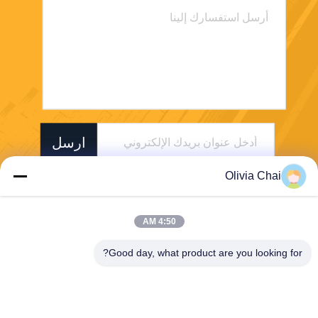
ارسل
Olivia Chai
4:50 AM
Good day, what product are you looking for?
Shenzhen Wonsun Machinery & Electrical
Technology Co. Ltd
keira@wonsunbarrier.com