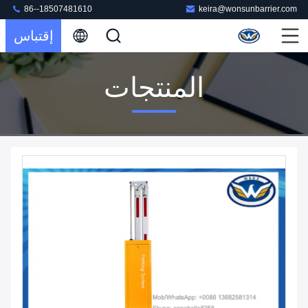
86--18507481610
keira@wonsunbarrier.com
إقتباس
المنتجات