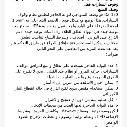
وقوف السيارات قفل
وصف المنتج
DZ-130 هو وضعنا النموذجي لبوابة الحاجز لتطبيق نظام وقوف
السيارات.
هذا الوضع مع هيكل قوي ، الجسم الذي أدلى به 1.5mm
لوحة المدرفلة على البارد واجب ثقيل مع حماية IP54 ، سطح مع
نوعية جيدة في الهواء الطلق الطلاء رذاذ الثبات نوعية جيدة.
دعم
الذراع على التوالي ، أضعاف ، وشريط السياج لتناسب تطبيق
مختلف ، يمكن للمستخدم فتح / إغلاق الذراع عن طريق التحكم عن
بعد.
هنا نقدم المزيد من التفاصيل على النحو التالي:
ميزات:
1. هذه البوابة الحاجز تستخدم على نطاق واسع لمرافق مواقف
السيارات ، حركة المرور أو نظام عدد القتلى ، نحن لا نقترح على
الطرق السريعة وغيرها من التطبيقات الثقيلة.
2. يمكن اختيار الأسلحة من مترين إلى 6 أمتار.
3. يمكن استخدام مقبض يدوي لفتح الذراع في حالة انقطاع التيار
الكهربائي.
4. كل عملية لينة من دون أي ضجيج والاهتزاز.
5. هذه البوابة الحاجزة لديها العديد من محطات الإدخال
للكهروسوضوئية ، ومفتاح Airwave ، وكاشف العروة ، وشريط
الإضاءة LED ، ونظام بوابة الرسوم ، ومحطات الإخراج للضوء
الوامض.