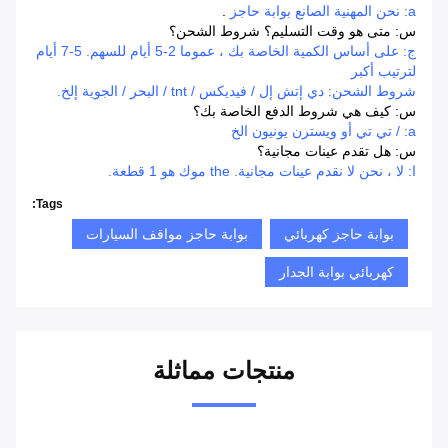
a: نحن المهنية الصانع بوابة حاجز
.
س: متى هو وقت التسليم؟ شروط الشحن؟
ج: على أساس الكمية الخاصة بك ، عموما 2-5 أيام للسهم.
5-7 أيام
لترتيب أكبر
شروط الشحن: دي إتش إل / فيديكس / tnt / البحر / الجوية إلخ.
س: كيف هي شروط الدفع الخاصة بك؟
a: / تي تي أو ويسترن يونيون الخ
س: هل تقدم عينات مجانية؟
ا:
لا ، نحن لا نقدم عينات مجانية.
the موك هو 1 قطعة.
Tags:
بوابة حاجز كهربائي
بوابة حاجز مواقف السيارات
كهربائي بوابة الجدار
منتجات مماثلة