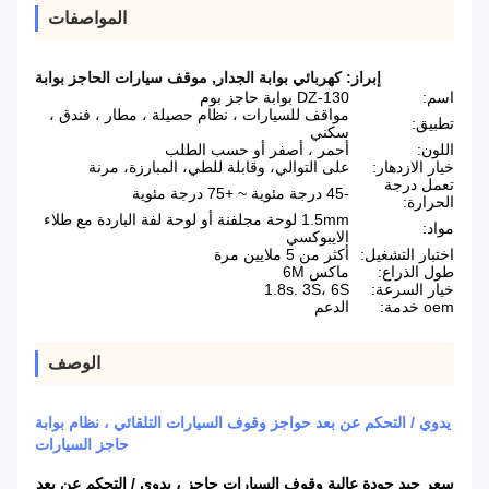
المواصفات
إبراز:
كهربائي بوابة الجدار
,
موقف سيارات الحاجز بوابة
اسم:
DZ-130 بوابة حاجز بوم
مواقف للسيارات ، نظام حصيلة ، مطار ، فندق ،
تطبيق:
سكني
اللون:
أحمر ، أصفر أو حسب الطلب
خيار الازدهار:
على التوالي، وقابلة للطي، المبارزة، مرنة
تعمل درجة
-45 درجة مئوية ~ +75 درجة مئوية
الحرارة:
1.5mm لوحة مجلفنة أو لوحة لفة الباردة مع طلاء
مواد:
الايبوكسي
اختبار التشغيل:
أكثر من 5 ملايين مرة
طول الذراع:
ماكس 6M
خيار السرعة:
1.8s. 3S، 6S
oem خدمة:
الدعم
الوصف
يدوي / التحكم عن بعد حواجز وقوف السيارات التلقائي ، نظام بوابة
حاجز السيارات
سعر جيد جودة عالية وقوف السيارات حاجز ، يدوي / التحكم عن بعد