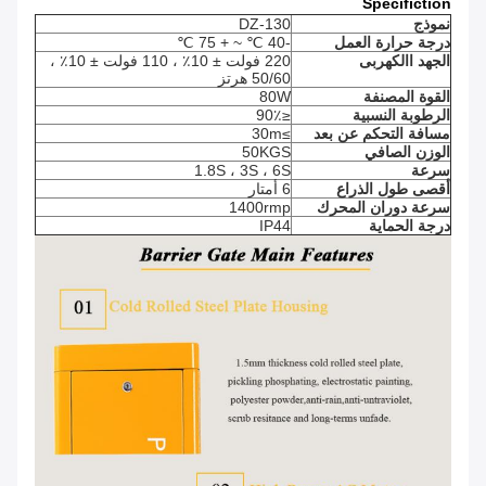
Specifiction
نموذج
DZ-130
درجة حرارة العمل
-40 ℃ ~ + 75 ℃
الجهد االكهربى
220 فولت ± 10٪ ، 110 فولت ± 10٪ ،
50/60 هرتز
القوة المصنفة
80W
الرطوبة النسبية
≤90٪
مسافة التحكم عن بعد
≥30m
الوزن الصافي
50KGS
سرعة
1.8S ، 3S ، 6S
أقصى طول الذراع
6 أمتار
سرعة دوران المحرك
1400rmp
درجة الحماية
IP44