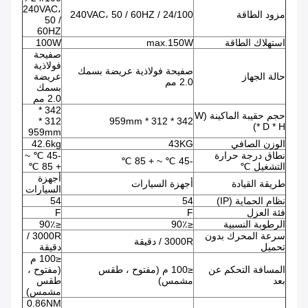
240VAC،
مزود الطاقة
24/100 / 240VAC، 50 / 60HZ
50 /
60HZ
استهلاك الطاقة
max.150W
100W
صفيحة
فولاذية
صفيحة فولاذية عريضة بسمك
حالة الجهاز
عريضة
2.0 مم
بسمك
2.0 مم
342 *
حجم حقيبة الماكينة (W
312 *
342 * 312 * 959mm
* D * H)
959mm
الوزن الصافي
43KG
42.6kg
نطاق درجة حرارة
-45 ℃ ~
-45 ℃ ~ + 85 ℃
التشغيل ℃
+ 85 ℃
أجهزة
طريقة القيادة
أجهزة السيارات
السيارات
نظام الحماية (IP)
54
54
فئة العزل
F
F
الرطوبة النسبية
≤90٪
≤90٪
سرعة المحرك بدون
3000R /
3000R / دقيقة
تحميل
دقيقة
≤100 م
المسافة التحكم عن
≤100 م (مفتوح ، طقس
(مفتوح ،
بعد
مشمس)
طقس
مشمس)
0.86NM