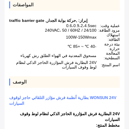
المواصفات
إبراز:
,حركة بوابة الجدار
,
traffic barrier gate
عملية وقت:
0.6،0.9،2،4.5sec
مزود الطاقة:
24/100 / 240VAC، 50 / 60HZ
استهلاك
100W-150Wmax
الطاقة:
بيئة درجة
-40 ℃ ~ +85 ℃
حرارة:
المعالجة
مسحوق المعدنية في الهواء الطلق رش كهرباء
السطحية:
24V البطارية فرش المؤازرة الحاجز الذكي لنظام
اسم المنتج:
لوط وقوف السيارات
الوصف
WONSUN 24V بطارية أنظمة فرش مؤازر التلقائي حاجز لوقوف
السيارات
24V البطارية فرش المؤازرة الحاجز الذكي لنظام لوط وقوف
السيارات
مخطط المنتج: