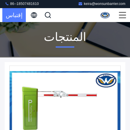
86--18507481610
keira@wonsunbarrier.com
إقتباس
المنتجات