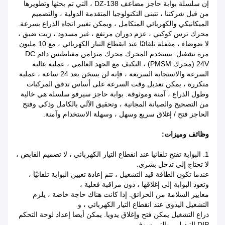
إن سلسلة بوابة حاجز مضاعف DZ-138 ، التي تم بحثها وتطويرها
من قبل شركتنا ، تتبنى التكنولوجيا المتقدمة الدولية ، والتصميم
الميكانيكي والكهربائي المتكامل ، ويمكن تغيير اتجاه الذراع بسرعة.
محرك ترس كوكبي ، عزم دوران مرتفع ، غير مسدود ، زيت ضيق ،
لا ضوضاء ، مقفلة تلقائيًا عند انقطاع التيار الكهربائي ، مع 10 مليون
مرة تشغيل. يستخدم المحرك محرك متزامن مغناطيس دائم DC
24V (محرك PMSM) ، التكيف مع الجهد العالمي ، عملية عالية
السرعة والاستجابة السريعة ، فإنه لن يسخن بعد 24 ساعة ، عملية
متكررة ، يمكن تعديل وقت السرعة على أساس تدفق المركبات
وطول الذراع ، آمنة وموثوقة. بوابة حاجز سيرفو سلسلة هي خالية
من التصحيح والصيانة المجانية ، وتحقيق الآلي بالكامل وذكي وفتح
الحاجز فتح / إغلاق سريع وسهل ، وسهلة الاستخدام وآمنة.
وظائف وميزات:
1. البوابة تفتح تلقائيا عند انقطاع التيار الكهربائي ، لا تصميم القابض ،
لا تحتاج إلى تدخل بشري.
عندما تكون الطاقة قيد التشغيل ، تتم إعادة تعيين البوابة تلقائيًا ،
وتعود البوابة إلى إغلاقها ، دون مراقبة فعلية ،
معايير السلامة من الحرائق. إذا كانت هناك حاجة خاصة ، يلزم
التشغيل اليدوي عند انقطاع التيار الكهربائي ، و
ذراع التشغيل يمكن فتح وإغلاق يدويا. يمكن أيضا إعداد لوحة التحكم
DIP التبديل ، والتي سوف