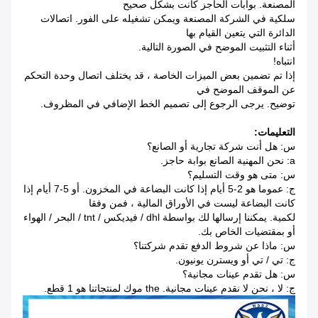
المصنعة. بوابات الحاجز كانت بشكل صحيح
سلكية في الشركة المصنعة ويمكن تشغيله على الفور. اتصالات
الدائرة التي يتعين القيام بها
أثناء التثبيت الموضح في الصورة التالية.
انتباه!
إذا تم تضمين بعض الميزات الخاصة ، قد يختلف اتصال وحدة التحكم
عن الموقف الموضح في
توضيح. يرجى الرجوع إلى تصميم الخط الإضافي في المظروف.
التعليمات:
س: هل أنت شركة تجارية أو الصانع؟
a: نحن المهنية الصانع بوابة حاجز.
س: متى هو وقت التسليم؟
ج: عموما هو 2-5 أيام إذا كانت البضاعة في المخزون.
أو 5-7 أيام إذا
كانت البضاعة ليست في الأوراق المالية ، فمن وفقا
لكمية. يمكننا إرسالها لك بواسطة dhl / فيديكس / tnt / البحر / الهواء
أو بمقتضيات الخاص بك.
س: ماذا عن شروط الدفع تقدم شركتنا؟
ج: تي / تي أو ويسترن يونيون.
س: هل تقدم عينات مجانية؟
ج: لا ، نحن لا نقدم عينات مجانية.
the موك لمنتجاتنا هو 1 قطع.