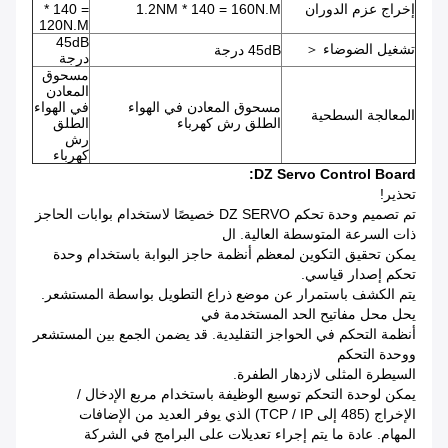
إخراج عزم الدوران
1.2NM * 140 = 160N.M
* 140 =
120N.M
45dB
تشغيل الضوضاء ＜
45dB درجة
درجة
مسحوق
المعادن
مسحوق المعادن في الهواء
في الهواء
المعالجة السطحية
الطلق رش كهرباء
الطلق
رش
كهرباء
DZ Servo Control Board:
تحذير!
تم تصميم وحدة تحكم DZ SERVO خصيصًا لاستخدام بوابات الحاجز
ذات السرعة المتوسطة العالية. ال
يمكن تحقيق التكوين لمعظم أنظمة حاجز البوابة باستخدام وحدة
تحكم إصدار قياسي.
يتم الكشف باستمرار عن موضع ذراع التطويل بواسطة المستشعر.
يحل محل مفاتيح الحد المستخدمة في
أنظمة التحكم في الحواجز التقليدية. قد يضمن الجمع بين المستشعر
ووحدة التحكم
السيطرة المثلى لازدهار الطفرة.
يمكن لوحدة التحكم توسيع الوظيفة باستخدام مربع الإدخال /
الإخراج (485 إلى TCP / IP) الذي يوفر العديد من الإضافات
المهام. عادة ما يتم إجراء تعديلات على البرامج في الشركة