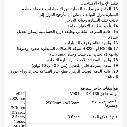
تنفيذ الإجراء الافتتاحي.
13. الحاجز مع وظيفة الحماية من الاصطدام ، عندما تصطدم
السيارة بذراع البوابة ، يمكن أن تتأرجح الذراع إلى
تجنب تلف السيارة وبوابة الحاجز.
14. تأخير وظيفة الاختيار مغلقة.
15. عالية السرعة التلقائي وظيفة ذراع الحساسية (يمكن تعديل
شدة).
16. واجهة نظام وقوف السيارات.
17.RS485 أو RS232 شبكة الاتصالات السيطرة صعودا وهبوطا
واجهة (لا تحتاج إلى تثبيت وحدة الاتصالات)
18. واجهة المضادة للاصطدام إشارة التصادم.
19. منفذ السرعة قابل للتعديل (من 0.9 إلى 10 ثوان)
20. عالية الدقة الصلب الزهر ، قطع غيار الصناعة تتحرك وراء جودة
الصناعة
مواصفات حاجز سيرفو:
بوابة حاجز DZ-138
V06T
V09T
3000mm
أقصى طول بوم
،
2500mm ، Ф75mm
وقطرها
Ф75mm
0.9sec،
فتح / إغلاق الوقت
0.6sec
2.5sec،
4.5sec
24/100 /