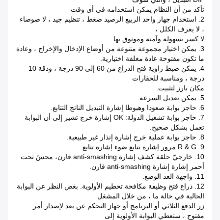
تأكد من أن النظام يمكن استخدامه في أي وقت
2. استخدام جهاز واحد الربيع الرصيد ضغط ، تنظيم جيد ، لا ضوضاء
، لا يعرف الكلل ،
لا كسر بسهولة وآمنة وموثوق بها.
3. يمكن اختيار مجموعة متنوعة من أوضاع الإدخال والإخراج ، وعادة
ما تكون مفتوحة عادة مغلقة اختيارية.
4. يمكن ضبط زاوية فتح الذراع من 60 إلى 90 درجة ، ودقة 10
درجة ، ومناسبة للحفارات
مكان بارز لتثبيت.
5. يمكن تعديل السرعة.
6. حاجز بوابة صعودا وهبوطا إشارة التبديل الناتج التتابع.
7. حاجز بوابة تشغيل الدولة: OK إشارة خرج تشير إلى أن البوابة
تعمل بشكل صحيح.
8. حاجز بوابة عملية خرج إشارة إنذار غير طبيعية.
9. R & G مرور إشارة تتابع ضوء إشارة تتابع.
10. خارجيّ حلقة كشف إشارة anti-smashing قارن، محسّ تحت
أحمر إشارة إشارة anti-smashing قارن.
11. واجهة العد الوضع.
12. ذراع فتح وظيفة مكافحة تحطيم الأولوية. بغض النظر عن البوابة
الحالية في حالة ما ، من خلال المشغل
زر الدفع الثلاثي أو البرنامج أو جهاز التحكم عن بعد لإصدار أمر
مفتوح ، ستعطي البوابة الأولوية إلى